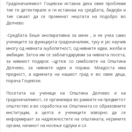
Градоначалникот Гоцевски истакна дека овие проблеми
тие ги детектирале и ги истакнаа на средбата, бидејќи и
тие сакаат да се променат нештата на подобро во
Делчево.
-Средбата беше инспиративна за мене , и не учеа само
учениците за функцијата градоначалник, туку и јас научив
многу од нивната љубопитност, од нивните идеи, желби и
амбиции.
Затоа им се заблагодарувам за нивната посета,
за нивниот подарок –цртеж со симболите на Општина
Делчево, за нивните идеи и пораки. Младоста има
предност, а иднината на нашиот град е во овие деца,
порача Гоцевски.
Посетата на ученици на Општина Делчево и на
градоначалникот, се организира во рамките на предметот
општество и во соработка на Општината со образовните
институции, а целта е учениците изворно да се
информираат за надлежностите на општината, нејзините
органи, начинот на носење одлуки и сл.