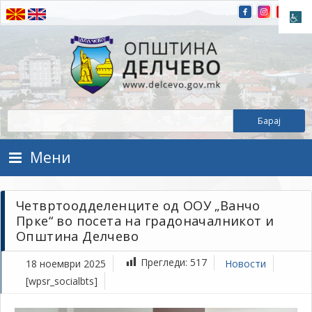
Прескокнете на содржината
Општина Делчево
Општина Делчево
Мени
Четвртоодделенците од ООУ „Ванчо
Прке“ во посета на градоначалникот и
Општина Делчево
Прегледи:
517
18 ноември 2025
Новости
[wpsr_socialbts]