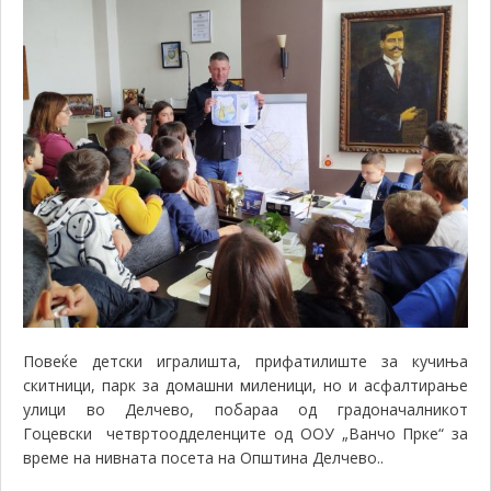
Повеќе детски игралишта, прифатилиште за кучиња
скитници, парк за домашни миленици, но и асфалтирање
улици во Делчево, побараа од градоначалникот
Гоцевски четвртоодделенците од ООУ „Ванчо Прке“ за
време на нивната посета на Општина Делчево..