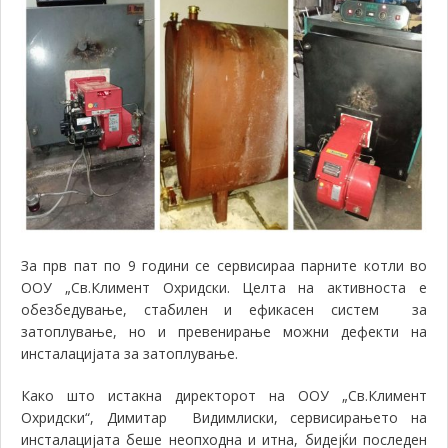
За прв пат по 9 години се сервисираа парните котли во
ООУ „Св.Климент Охридски. Целта на активноста е
обезбедување, стабилен и ефикасен систем за
затоплување, но и превенирање можни дефекти на
инсталацијата за затоплување.
Како што истакна директорот на ООУ „Св.Климент
Охридски“, Димитар Видимлиски, сервисирањето на
инсталацијата беше неопходна и итна, бидејќи последен