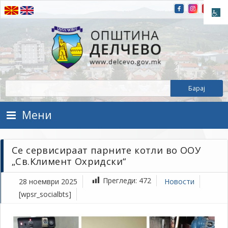
Прескокнете на содржината
Општина Делчево
Општина Делчево
Мени
Се сервисираат парните котли во ООУ
„Св.Климент Охридски“
Прегледи:
472
28 ноември 2025
Новости
[wpsr_socialbts]