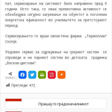
пат, сервисирање на системот било направено пред 9
години. Исто така, со оваа превентивна активност се
обезбедува сигурно загревање на објектот и поголема
енергетска ефикасност во училиштето за претстојниот
период.
Сервисирањето го врши овластена фирма „Термоплан“
Скопје.
Редовен сервис за одржување на грејниот систем се
спроведе и на парниот систем во детската градинка
„Весели цветови“.
SHARES
Прегледи:
472
Прашај го градоначалникот