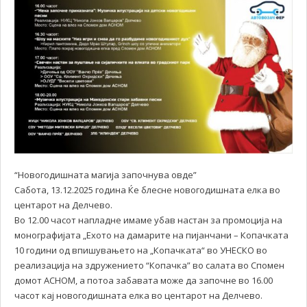
“Новогодишната магија започнува овде”
Сабота, 13.12.2025 година Ќе блесне новогодишната елка во
центарот на Делчево.
Во 12.00 часот напладне имаме убав настан за промоција на
монографијата „Ехото на дамарите на пијанчани – Копачката
10 години од впишувањето на „Копачката“ во УНЕСКО во
реализација на здружението “Копачка” во салата во Спомен
домот АСНОМ, а потоа забавата може да започне во 16.00
часот кај новогодишната елка во центарот на Делчево.