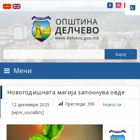
Прескокнете на содржината
Општина Делчево
Општина Делчево
Мени
Новогодишната магија започнува овде
Прегледи:
390
12 декември 2025
Новости
[wpsr_socialbts]