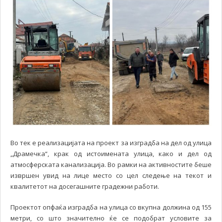
Во тек е реализацијата на проект за изградба на дел од улица
„Драмечка“, крак од истоимената улица, како и дел од
атмосферската канализација. Во рамки на активностите беше
извршен увид на лице место со цел следење на текот и
квалитетот на досегашните градежни работи.
Проектот опфаќа изградба на улица со вкупна должина од 155
метри, со што значително ќе се подобрат условите за