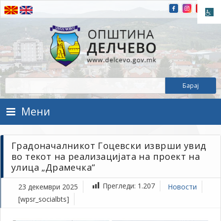
Прескокнете на содржината
Општина Делчево
Општина Делчево
Мени
Градоначалникот Гоцевски изврши увид
во текот на реализацијата на проект на
улица „Драмечка“
Прегледи:
1.207
23 декември 2025
Новости
[wpsr_socialbts]