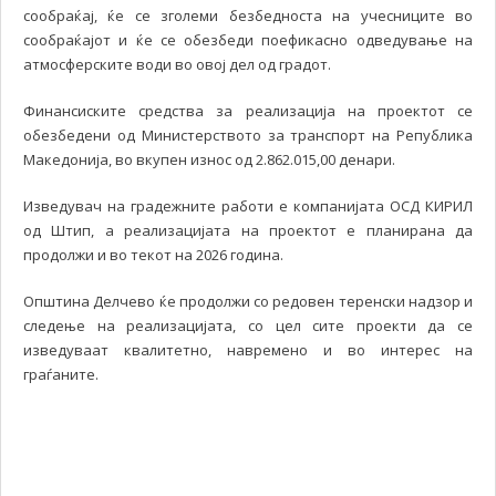
сообраќај, ќе се зголеми безбедноста на учесниците во
сообраќајот и ќе се обезбеди поефикасно одведување на
атмосферските води во овој дел од градот.
Финансиските средства за реализација на проектот се
обезбедени од Министерството за транспорт на Република
Македонија, во вкупен износ од 2.862.015,00 денари.
Изведувач на градежните работи е компанијата ОСД КИРИЛ
од Штип, а реализацијата на проектот е планирана да
продолжи и во текот на 2026 година.
Општина Делчево ќе продолжи со редовен теренски надзор и
следење на реализацијата, со цел сите проекти да се
изведуваат квалитетно, навремено и во интерес на
граѓаните.