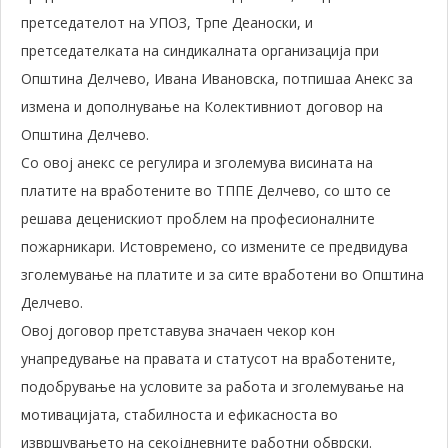
претседателот на УПОЗ, Трпе Деаноски, и
претседателката на синдикалната организација при
Општина Делчево, Ивана Ивановска, потпишаа Анекс за
измена и дополнување на Колективниот договор на
Општина Делчево.
Со овој анекс се регулира и зголемува висината на
платите на вработените во ТППЕ Делчево, со што се
решава деценискиот проблем на професионалните
пожарникари. Истовремено, со измените се предвидува
зголемување на платите и за сите вработени во Општина
Делчево.
Овој договор претставува значаен чекор кон
унапредување на правата и статусот на вработените,
подобрување на условите за работа и зголемување на
мотивацијата, стабилноста и ефикасноста во
извршувањето на секојдневните работни обврски.