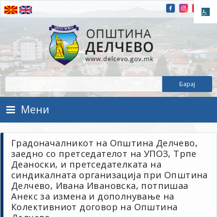
Прескокнете на содржината
Општина Делчево
Општина Делчево
Мени
Градоначалникот на Општина Делчево,
заедно со претседателот на УПОЗ, Трпе
Деаноски, и претседателката на
синдикалната организација при Општина
Делчево, Ивана Ивановска, потпишаа
Анекс за измена и дополнување на
Колективниот договор на Општина