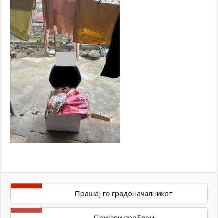
Прашај го градоначалникот
Пријави проблем