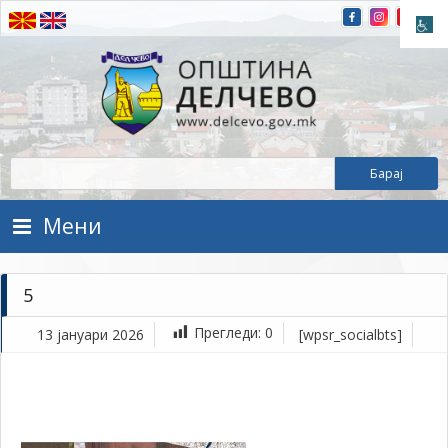
Прескокнете на содржината
Општина Делчево
Општина Делчево
Мени
5
Прегледи:
0
13 јануари 2026
[wpsr_socialbts]
ја
13,
202
1Т
5