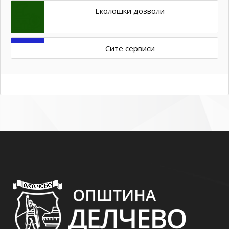
Еколошки дозволи
Сите сервиси