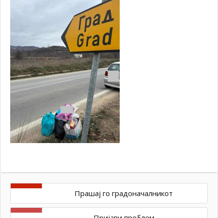
Прашај го градоначалникот
Пријави проблем