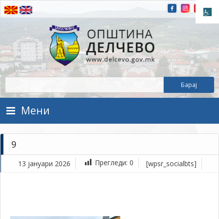
Прескокнете на содржината
Општина Делчево
Општина Делчево
Мени
9
Прегледи:
0
13 јануари 2026
[wpsr_socialbts]
ја
13,
202
1Т
9