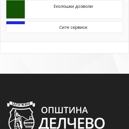
Еколошки дозволи
Сите сервиси