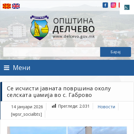
Прескокнете на содржината
Општина Делчево
Општина Делчево
Мени
Се исчисти јавната површина околу
селската џамија во с. Габрово
Прегледи:
2.031
14 јануари 2026
Новости
[wpsr_socialbts]