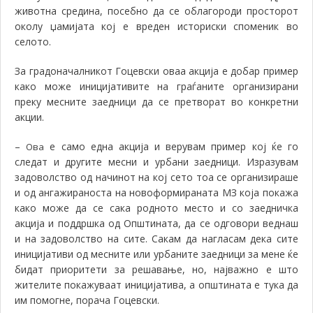
животна средина, посебно да се облагороди просторот
околу џамијата кој е вреден историски споменик во
селото.
За градоначалникот Гоцевски оваа акција е добар пример
како може иницијативите на граѓаните организирани
преку месните заедници да се претворат во конкретни
акции.
–
е само една акција и верувам пример кој ќе го
Ова
следат и другите месни и урбани заедници. Изразувам
задоволство од начинот на кој сето тоа се организираше
и од ангажираноста на новоформираната МЗ која покажа
како може да се сака родното место и со заедничка
акција и поддршка од Општината, да се одговори веднаш
и на задоволство на сите. Сакам да нагласам дека сите
иницијативи од месните или урбаните заедници за мене ќе
бидат приоритети за решавање, но, најважно е што
жителите покажуваат иницијатива, а општината е тука да
им помогне, порача Гоцевски.