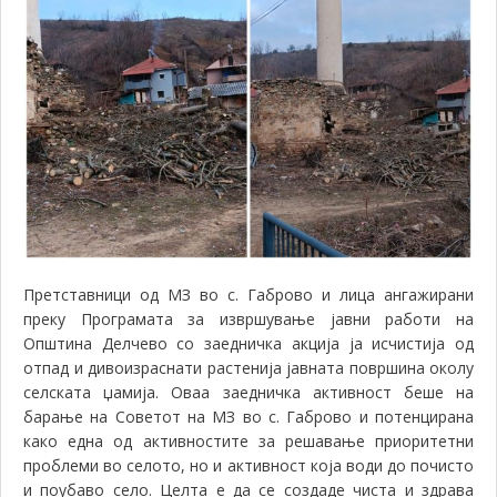
Претставници од МЗ во с. Габрово и лица ангажирани
преку Програмата за извршување јавни работи на
Општина Делчево со заедничка акција ја исчистија од
отпад и дивоизраснати растенија јавната површина околу
селската џамија. Оваа заедничка активност беше на
барање на Советот на МЗ во с. Габрово и потенцирана
како една од активностите за решавање приоритетни
проблеми во селото, но и активност која води до почисто
и поубаво село. Целта е да се создаде чиста и здрава