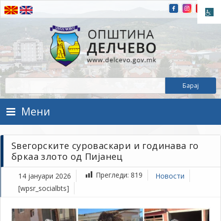
Прескокнете на содржината
Општина Делчево
Општина Делчево
Мени
Ѕвегорските суроваскари и годинава го
бркаа злото од Пијанец
Прегледи:
819
14 јануари 2026
Новости
[wpsr_socialbts]