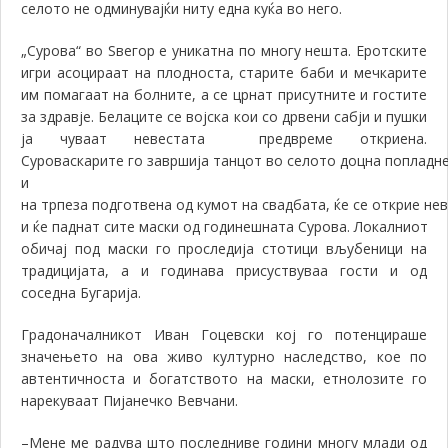
селото не одминувајќи ниту една куќа во него.
„
Сурова
“
во Ѕвегор е уникатна по многу нешта
. Ер
отските
игри асоцираат на плодноста, старите баби и мечкарите
им помагаат на болните, а се црнат присутните и гостите
за здравје
. Б
елаците се војска кои со дрвени сабји и пушки
ја чуваат невестата предвреме откриена.
Суроваскарите
го
заврш
ија
танцот
во
селото
доцна
попладн
и
на
трпеза
подготвена
од
кумот
на
свадбата
,
ќе
се
открие
нев
и
ќе
паднат
сите
маски
од
годинешната
С
урова.
Локалниот
обичај под маски го проследија стотици вљубеници на
традицијата, а и годинава присуствуваа гости и од
соседна Бугарија.
Градоначалникот Иван Гоцевски кој го потенцираше
значењето на ова живо културно наследство, кое по
автентичноста и богатството на маски, етнолозите го
нарекуваат Пијанечко Вевчани.
–
Мене ме радува што последниве години многу млади од