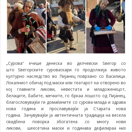
„
Сурова“ ечеше денеска во делчевски Ѕвегор со
што
Ѕвегорските суроваскари
го продолжија живото
културно наследство во Пијанец поврзано со Василица.
Локалниот обичај под маски или театарот на отворено во
кој главните ликови, невестата и младоженецот,
белаците, бабите, мечките, го
бркаа лош
о
то од Пијанец,
благослов
увајќи ги
домаќините
со сурова-млада и здрава
нова година
и прослав
увајќи ја
Старата нова
година. Зачувувајќи ја автентичната традиција на весела
свадбена поворка збогатена со многу нови
ликови,
шеесетина
маски
и
годинава
дефилираа низ