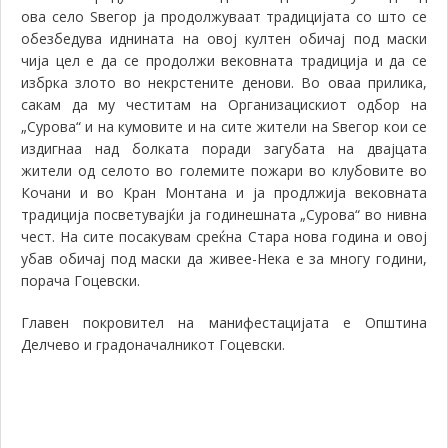
ова село Ѕвегор ја продолжуваат традицијата со што се
обезбедува иднината на овој култен обичај под маски
чија цел е да се продолжи вековната традиција и да се
избрка злото во некрстените денови. Во оваа прилика,
сакам да му честитам на Организацискиот одбор на
„Сурова“ и на кумовите и на сите жители на Ѕвегор кои се
издигнаа над болката поради загубата на двајцата
жители од селото во големите пожари во клубовите во
Кочани и во Кран Монтана и ја продлжија вековната
традиција посветувајќи ја годинешната „Сурова“ во нивна
чест. На сите посакувам среќна Стара нова година и овој
убав обичај под маски да живее-Нека е за многу години,
порача Гоцевски.
Главен покровител на манифестацијата е Општина
Делчево и градоначалникот Гоцевски.