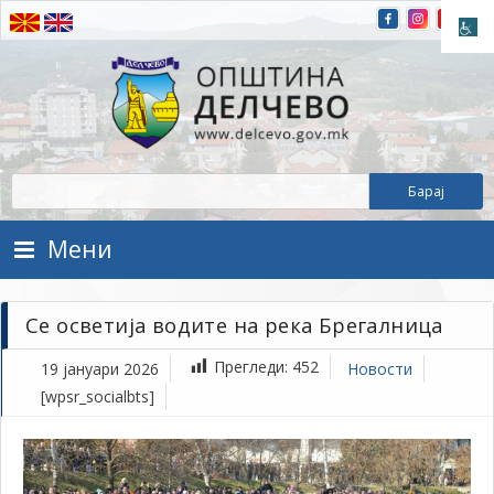
Прескокнете на содржината
Општина Делчево
Општина Делчево
Мени
Се осветија водите на река Брегалница
Прегледи:
452
19 јануари 2026
Новости
[wpsr_socialbts]