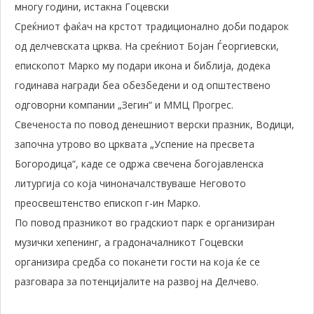
многу години, истакна Гоцевски
Среќниот фаќач на крстот традиционално доби подарок
од делчевската црква. На среќниот Бојан Ѓеоргиевски,
епископот Марко му подари икона и библија, додека
годинава награди беа обезбедени и од општествено
одговорни компании „Зегин“ и ММЦ Прогрес.
Свеченоста по повод денешниот верски празник, Водици,
започна утрово во црквата „Успение на пресвета
Богородица“, каде се одржа свечена богојавленска
литургија со која чиноначалствуваше Неговото
преосвештенство епископ г-ин Марко.
По повод празникот во градскиот парк е организиран
музички хепенинг, а градоначалникот Гоцевски
организира средба со поканети гости на која ќе се
разговара за потенцијалите на развој на Делчево.