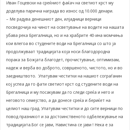
Иван Гоцевски на среќниот фаќач на светиот крст му
доделува парична награда во износ од 10.000 денари.
– Ме радува денешниот ден, илјадници верници
посведочија на чинот на осветување на водите на нашата
убава река Брегалница, но и на храбрите 40-ина момчиња
кои влегоа во студените води на Брегалница со што ја
продолжуваат традицијата која носи благодородна
порака за Божјата благодет, прочистување, оптимизам,
надеж и верба во доброто, совршеното, чистото, но и во
заедништвото. Упатувам честитки на нашиот сограѓанин
кој успеа да го фати светиот крст од студените води на
Брегалница и му посакувам да го следи среќа и него и
неговото семејство, а да донесе среќа и бериќет на
целиот наш град. Упатувам честитки и до сите верници по
повод празникот и за достоинственото одбележување на
традицијата.Бог се јави, Навистина се јави ! Нека е за