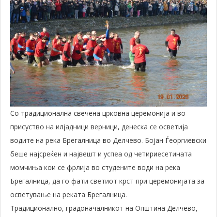
Со традиционална свечена црковна церемонија и во
присуство на илјадници верници, денеска се осветија
водите на река Брегалница во Делчево. Бојан Ѓеоргиевски
беше најсреќен и највешт и успеа од четириесетината
момчиња кои се фрлија во студените води на река
Брегалница, да го фати светиот крст при церемонијата за
осветување на реката Брегалница.
Традиционално, градоначалникот на Општина Делчево,