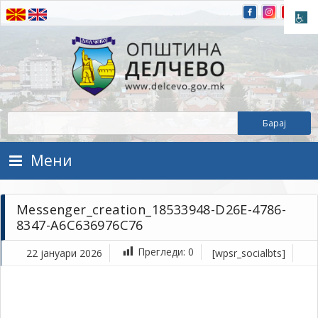
Прескокнете на содржината
Општина Делчево
Општина Делчево
Мени
Messenger_creation_18533948-D26E-4786-
8347-A6C636976C76
Прегледи:
0
22 јануари 2026
[wpsr_socialbts]
ја
22,
202
1Т
Me