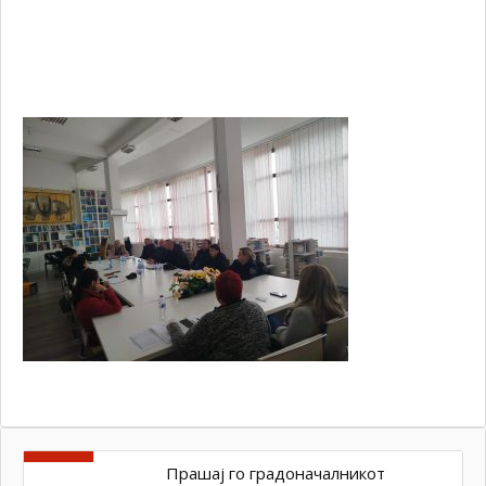
D2
47
83
A6
Прашај го градоначалникот