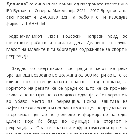
Делчево“
со финансиска помош од програмата Interreg VI-A
IPA Бугарија – Северна Македонија 2021 – 2027. Вредноста на
2.403.000 ден, а работите ги изведува
овој проект е
фирмата ПАНЕЛ-М.
Градоначалникот Иван Гоцевски направи увид во
почетните работи и нагласи дека Делчево го слуша
гласот на младите и ги збогатува содржините за спорт и
рекреација.
– Заедно со скејт-паркот се гради и кејот на река
Брегалница возводно во должина од 300 метри со што се
влијае врз потенцијалната опасност од поплави, а
коритото на реката ќе се уреди со што ќе се промени
сликата во централното градско подрачје, а ќе прерасне и
во убаво место за рекреација.
Покрај заштита на
објектите од ерозија и поплави има за цел поврзување со
спортскиот центар во Делчево и формирање на една
целина која ќе биде во функција на спортот и
рекреацијата.
Ова се значајни инфраструктурни проекти