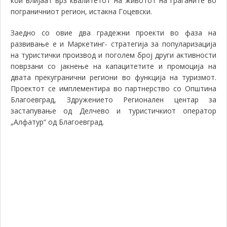
кои влијаат врз квалитетот на животот на граѓаните во
пограничниот регион, истакна Гоцевски.
Заедно со овие два градежни проекти во фаза на
развивање е и Маркетинг- стратегија за популаризација
на туристички производ и поголем број други активности
поврзани со јакнење на капацитетите и промоција на
двата прекугранични региони во функција на туризмот.
Проектот се имплементира во партнерство со Општина
Благоевград, Здружението Регионален центар за
застапување од Делчево и туристичкиот оператор
„Алфатур“ од Благоевград.