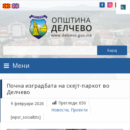
Прескокнете на содржината
Општина Делчево
Општина Делчево
Мени
Почна изградбата на скејт-паркот во
Делчево
Прегледи:
650
9 февруари 2026
Новости
,
Проекти
[wpsr_socialbts]