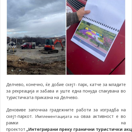
Делчево, конечно, ќе добие скејт- парк, катче за младите
за рекреација и забава и уште една понуда спакувана во
туристичката приказна на Делчево.
Деновиве започнаа градежните работи за изградба на
скејт-паркот.
И
оваа активност е во
мплементацијата на
рамки на
проектот
„Интегрирани
преку
гранични
туристички
ак