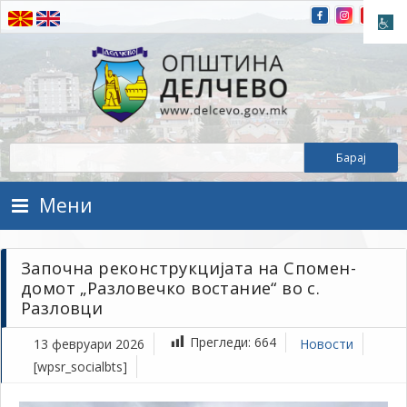
Прескокнете на содржината
Општина Делчево
Општина Делчево
Мени
Започна реконструкцијата на Спомен-
домот „Разловечко востание“ во с.
Разловци
Прегледи:
664
13 февруари 2026
Новости
[wpsr_socialbts]