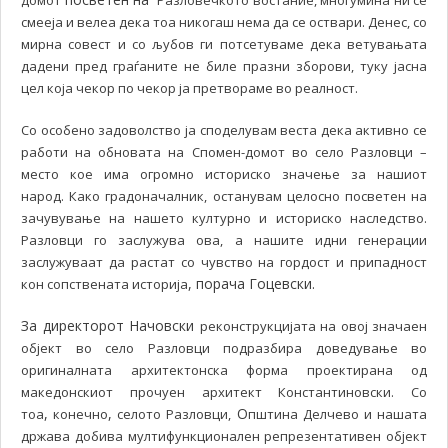
смееја и велеа дека тоа никогаш нема да се оствари. Денес, со
мирна совест и со љубов ги потсетуваме дека ветувањата
дадени пред граѓаните не биле празни зборови, туку јасна
цел која чекор по чекор ја претвораме во реалност.
Со особено задоволство ја споделувам веста дека активно се
работи на обновата на Спомен-домот во село Разловци –
место кое има огромно историско значење за нашиот
народ. Како градоначалник, останувам целосно посветен на
зачувување на нашето културно и историско наследство.
Разловци го заслужува ова, а нашите идни генерации
заслужуваат да растат со чувство на гордост и припадност
, порача Гоцевски.
кон сопствената историја
За директорот Начовски
реконструкцијата на овој значаен
објект во село Разловци подразбира доведување во
оригиналната архитектонска форма проектирана од
македонскиот прочуен архитект Константиновски. Со
,
,
О
тоа
конечно
селото Разловци,
пштина Делчево и нашата
држава добива мултифункционален репрезентативен објект