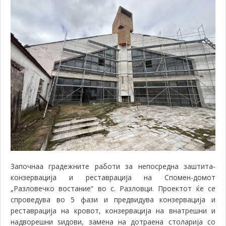
Започнаа градежните работи за
непосредна заштита-
конзервација и реставрација на Спомен-домот
„Разловечко востание“ во с. Разловци. Проектот ќе се
спроведува во 5 фази и предвидува конзервација и
реставрација на кровот, конзервација на внатрешни и
надворешни ѕидови, замена на дотраена столарија со