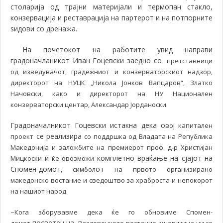
столарија од трајни материјали и термопан стакло,
конзервација и реставрација на партерот и на потпорните
ѕидови со дренажа.
На почетокот на работите увид направи
градоначланикот Иван Гоцевски заедно со
претставници
од изведувачот, градежниот и конзерваторскиот надзор,
директорот на НУЦК „Никола Јонков Вапцаров“, Златко
Начовски, како и директорот на НУ Национален
.
конзерваторски центар, Александар Јорданоски
Градоначалникот Гоцевски истакна дека о
вој капитален
се реализира
проект
со поддршка од Владата на Република
Македонија и заложбите на премиерот проф. д-р Христијан
и
комплетно враќање на сјајот на
Мицкоски
ќе овозможи
Спомен-домот
от
, симбол
на првото организирано
македонско востание и сведоштво за храброста и непокорот
на нашиот народ.
–
Кога зборувавме дека ќе го обновиме Спомен-
посветен на
домот
Разловечкото востание, многумина ни се