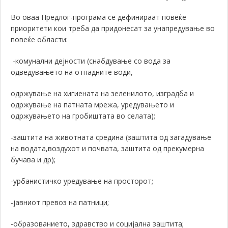
Во оваа Предлог-програма се дефинираат повеќе
приоритети кои треба да придонесат за унапредување во
повеќе области:
-комунални дејности (снабдување со вода за
одведувањето на отпадните води,
одржување на хигиената на зеленилото, изградба и
одржување на патната мрежа, уредувањето и
одржувањето на гробиштата во селата);
-заштита на животната средина (заштита од загадување
на водата,воздухот и почвата, заштита од прекумерна
бучава и др);
-урбанистичко уредување на просторот;
-јавниот превоз на патници;
-образованието, здравство и социјална заштита;