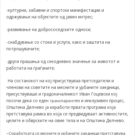
-културни, забавни и спортски манифестации и
одржување на објектите од јавен интрес;
-развивање на добрососедските односи;
-снабдување со стоки и услуги, како и заштита на
потрошувачите;
-други прашања од секодневно значење за животот и
работата на граѓаните;
На состанокот на кој присуствуваа претседатели и
членови на советите на месните и урбаните заедници,
присуствуваше и градоначалникот Иван Гоцевски кој
посочи дека со еден
ен и инклузивен процес,
транспарент
Општина Делчево ја изработи првата програма која
претставува рамка во која се предвидуваат активностите,
целите и обврските на овие тела и на Општина Делчево.
–
Соработката со месните и урбаните заедници претставува