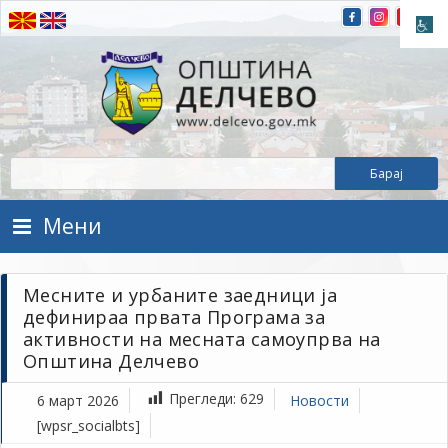
Прескокнете на содржината
Општина Делчево
Општина Делчево
Мени
Месните и урбаните заедници ја
дефинираа првата Програма за
активности на месната самоупрва на
Општина Делчево
Прегледи:
629
6 март 2026
Новости
[wpsr_socialbts]