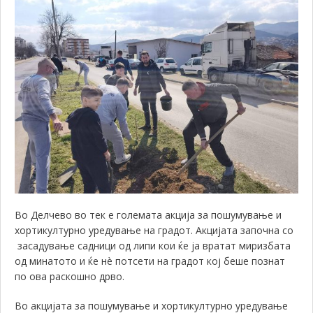
Во Делчево во тек е големата акција за пошумување и
хортикултурно уредување на градот. Акцијата започна со
засадување садници од липи кои ќе ја вратат миризбата
од минатото и ќе нè потсети на градот кој беше познат
по ова раскошно дрво.
Во акцијата за пошумување и хортикултурно уредување