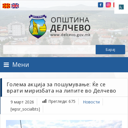
Прескокнете на содржината
Општина Делчево
Општина Делчево
Мени
Голема акција за пошумување: Ќе се
врати миризбата на липите во Делчево
Прегледи:
675
9 март 2026
Новости
[wpsr_socialbts]