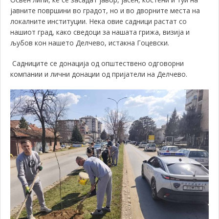
јавните површини во градот, но и во дворните места на
локалните институции. Нека овие садници растат со
нашиот град, како сведоци за нашата грижа, визија и
љубов кон нашето Делчево, истакна Гоцевски.
Садниците се донација од општествено одговорни
компании и лични донации од пријатели на Делчево.