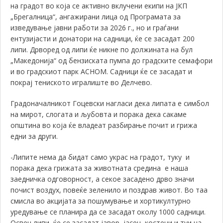
на градот во која се активно вклучени екипи на ЈКП
„Брегалница“, ангажирани лица од Програмата за
изведување јавни работи за 2026 г., но и граѓани
ентузијасти и донатори на садници, ќе се засадат 200
липи. Дрворед од липи ќе никне по должината на бул
„Македонија“ од бензиската пумпа до градските семафори
и во градскиот парк АСНОМ. Садници ќе се засадат и
покрај тениското игралиште во Делчево.
Градоначалникот Гоцевски нагласи дека липата е симбол
на мирот, слогата и љубовта и порака дека сакаме
општина во која ќе владеат разбирање почит и грижа
едни за други.
-Липите нема да бидат само украс на градот, туку и
порака дека грижата за животната средина е наша
заедничка одговорност, а секое засадено дрво значи
почист воздух, повеќе зеленило и поздрав живот. Во таа
смисла во акцијата за пошумување и хортикултурно
уредување се планира да се засадат
околу 1000 садници.
Освен липи, ќе се засадат јавор, јасен, костени и туи на