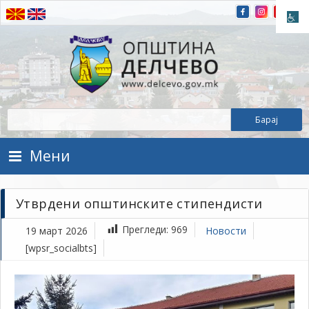
Прескокнете на содржината
Општина Делчево
Општина Делчево
Мени
Утврдени општинските стипендисти
Прегледи:
969
19 март 2026
Новости
[wpsr_socialbts]