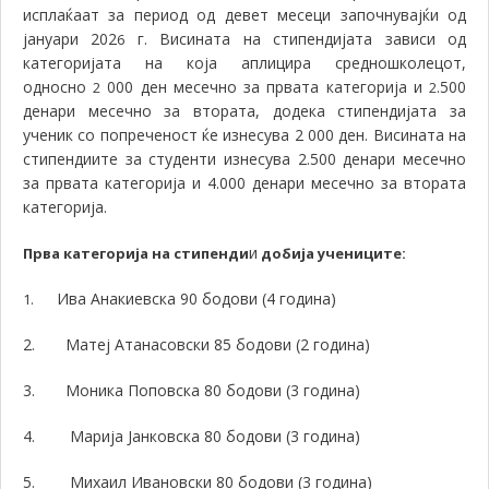
исплаќаат за период од девет месеци започнувајќи од
јануари 202
г. Висината на стипендијата зависи од
6
категоријата на која аплицира средношколецот,
односно
000 ден месечно за првата категорија и
.500
2
2
денари месечно за втората, додека стипендијата за
ученик со попреченост ќе изнесува 2 000 ден. Висината на
стипендиите за студенти изнесува 2.500 денари месечно
за првата категорија и 4.000 денари месечно за втората
категорија.
и
Прва категорија на стипенди
добија учениците:
Ива Анакиевска 90 бодови (4 година)
1.
2.
Матеј Атанасовски 85 бодови (2 година)
3.
Моника Поповска 80 бодови (3 година)
4.
Марија Јанковска 80 бодови (3 година)
5.
Михаил Ивановски 80 бодови (3 година)