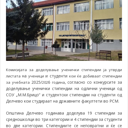
Комисијата за доделување ученички стипендии ја утврди
на
и студенти
листата
ученици
кои ќе добиваат стипендии
2025/
6
,
согласно со конкурсите за
за учебната
202
година
доделување ученички стипендии на одлични ученици од
СОУ „М.М.Брицо“ и студентски стипендии на студенти од
Делчево кои студираат на државните факултети во РСМ.
Општина Делчево годинава доделува 19 стипендии за
средношколци во три категории и 4 стипендии за студенти
во две категории. Стипендиите се неповратни и ќе се