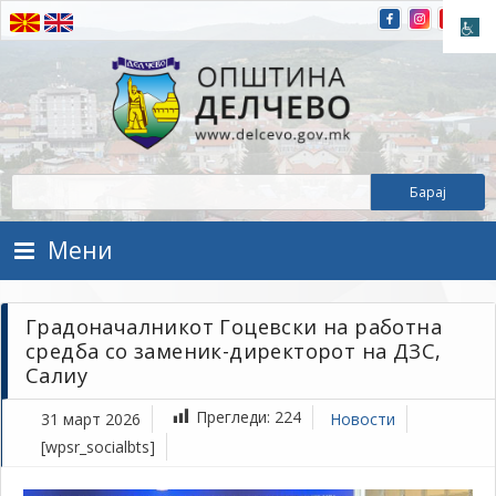
Прескокнете на содржината
Општина Делчево
Општина Делчево
Мени
Градоначалникот Гоцевски на работна
средба со заменик-директорот на ДЗС,
Салиу
Прегледи:
224
31 март 2026
Новости
[wpsr_socialbts]