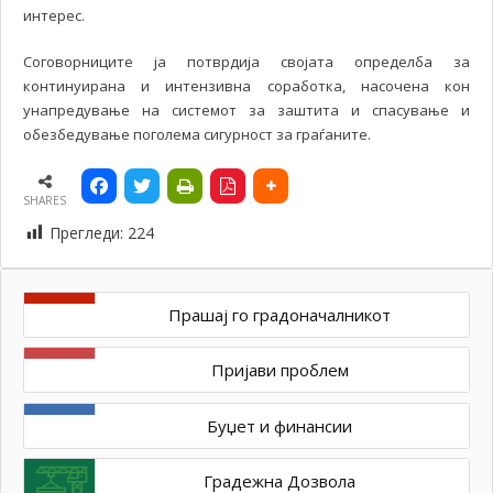
интерес.
Соговорниците ја потврдија својата определба за
континуирана и интензивна соработка, насочена кон
унапредување на системот за заштита и спасување и
обезбедување поголема сигурност за граѓаните.
SHARES
Прегледи:
224
Прашај го градоначалникот
Пријави проблем
Буџет и финансии
Градежна Дозвола