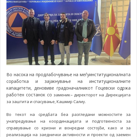
Во насока на продлабочување на меѓуинституционалната
соработка и зајакнување на институционалните
капацитети, деновиве градоначалникот Гоцевски одржа
работен состанок со
–
заменик
директорот на Дирекцијата
.
за заштита и спасување, Кашмир Салиу
Во текот на средбата беа разгледани можностите за
унапредување на координацијата и подготвеноста за
справување со кризни и вонредни состојби, како и за
реализација на заеднички активности и проекти од заемен