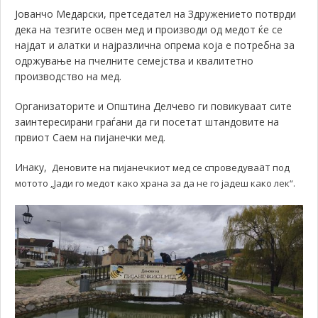
Јованчо Медарски, претседател на Здружението потврди
дека на тезгите освен мед и производи од медот ќе се
најдат и алатки и најразлична опрема која е потребна за
одржување на пчелните семејства и квалитетно
производство на мед.
Организаторите и Општина Делчево ги повикуваат сите
заинтересирани граѓани да ги посетат штандовите на
првиот Саем на пијанечки мед.
Инаку,
ат
Деновите на пијанечкиот мед се спроведува
под
мотото „Јади го медот како храна за да не го јадеш како лек“.