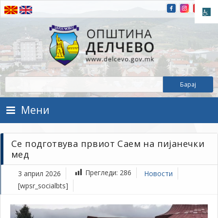
Прескокнете на содржината
Општина Делчево
Општина Делчево
Мени
Се подготвува првиот Саем на пијанечки
мед
Прегледи:
286
3 април 2026
Новости
[wpsr_socialbts]