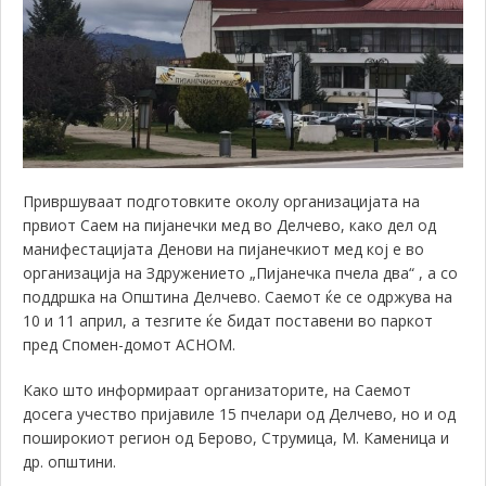
Привршуваат подготовките околу организацијата на
првиот Саем на пијанечки мед во Делчево, како дел од
манифестацијата Денови на пијанечкиот мед кој е во
организација на Здружението „Пијанечка пчела два“ , а со
поддршка на Општина Делчево. Саемот ќе се одржува на
10 и 11 април, а тезгите ќе бидат поставени во паркот
пред Спомен-домот АСНОМ.
Како што информираат организаторите, на Саемот
досега учество пријавиле 15 пчелари од Делчево, но и од
поширокиот регион од Берово, Струмица, М. Каменица и
др. општини.