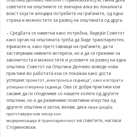
Општина Делчево, Николчо Стојменовски
советите на општините се значајна алка во локалната
власт која ги алоцира потребите на граѓаните, од една
страна и можностите за развој на општината од друга.
– Средбата се наметна како потребна, бидејќи Советот
како орган на општината треба да биде транспарентен,
ефикасен и, како претставници на граѓаните, да ги
застапуваме нивните интереси, но и да се грижиме за
законитоста и можностите и условите за развој на една
општина. Советот на Општина Делчево воведе нови
практики во работата кои се покажаа како доста
успешни:
,
проектот „електронска седница“
како и втората
. Ова се добри практики кои
успешна отворена седница
сакаме да ги споделиме со нашите колеги од другите
општини, но и да размениме позитивни искуства од
другите општини и затоа, велам, дека
оваа средба
претставува нов чекор кон
и
на советите, нагласи
модернизација
транспарентност
Стојменовски.