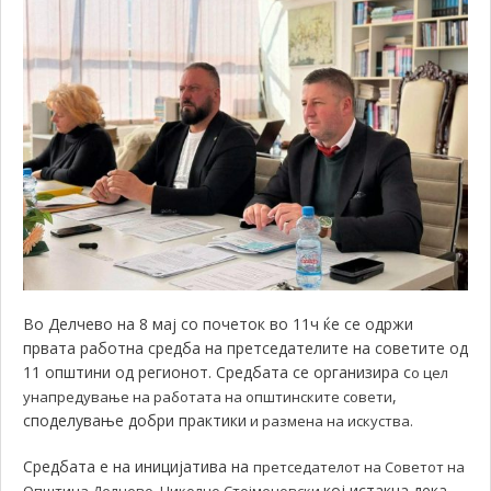
Во Делчево на 8 мај со почеток во 11ч ќе се одржи
првата работна средба на претседателите на советите од
11 општини од регионот. Средбата се организира с
о цел
,
унапредување на работата на општинските совети
споделување добри практики
и размена на искуства.
Средбата е на иницијатива на
претседателот на Советот на
кој истакна дека