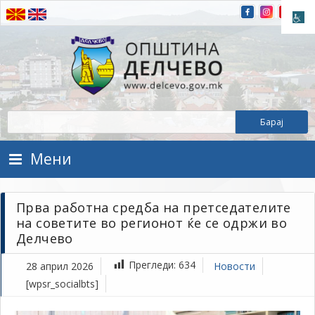
Прескокнете на содржината
Општина Делчево
Општина Делчево
Мени
Прва работна средба на претседателите
на советите во регионот ќе се одржи во
Делчево
Прегледи:
634
28 април 2026
Новости
[wpsr_socialbts]