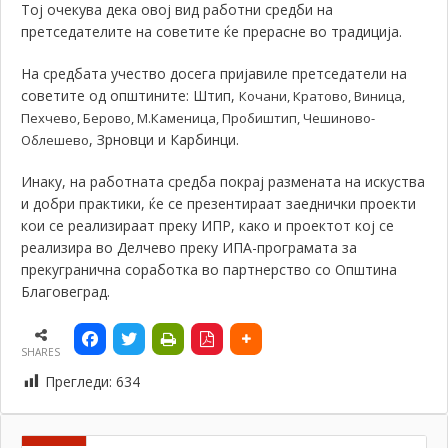
Тој очекува дека овој вид работни средби на
претседателите на советите ќе прерасне во традиција.
На средбата учество досега пријавиле претседатели на
советите од општините:
Штип,
Кочани, Кратово, Виница,
Пехчево, Берово, М.Каменица, Пробиштип, Чешиново-
, Зрновци и Карбинци.
Облешево
Инаку, на работната средба покрај размената на искуства
и добри практики, ќе се презентираат
заеднички проекти
кои се реализираат преку ИПР, како и проектот кој се
реализира во Делчево преку ИПА-програмата за
прекугранична соработка во партнерство со Општина
Благовеград.
SHARES
Прегледи:
634