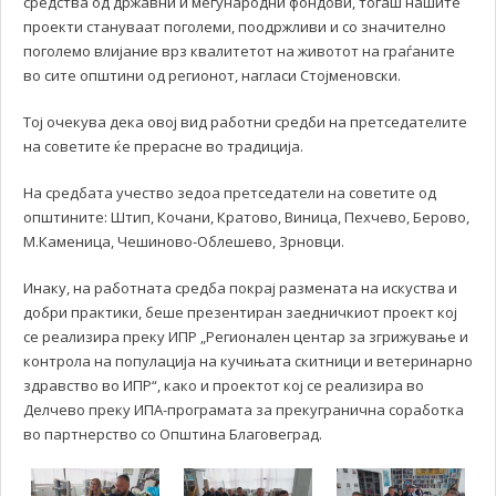
средства од државни и меѓународни фондови, тогаш нашите
проекти стануваат поголеми, поодржливи и со значително
поголемо влијание врз квалитетот на животот на граѓаните
во сите општини од регионот, нагласи Стојменовски.
Тој очекува дека овој вид работни средби на претседателите
на советите ќе прерасне во традиција.
На средбата учество зедоа претседатели на советите од
општините: Штип, Кочани, Кратово, Виница, Пехчево, Берово,
М.Каменица, Чешиново-Облешево, Зрновци.
Инаку, на работната средба покрај размената на искуства и
добри практики, беше презентиран заедничкиот проект кој
се реализира преку ИПР „Регионален центар за згрижување и
контрола на популација на кучињата скитници и ветеринарно
здравство во ИПР“, како и проектот кој се реализира во
Делчево преку ИПА-програмата за прекугранична соработка
во партнерство со Општина Благовеград.