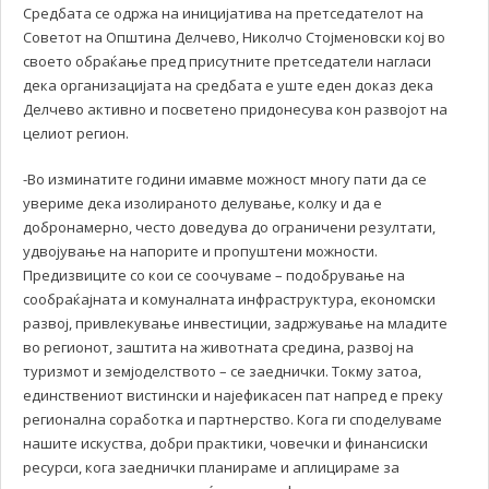
Средбата се одржа на иницијатива на претседателот на
Советот на Општина Делчево, Николчо Стојменовски кој во
своето обраќање пред присутните претседатели нагласи
дека организацијата на средбата е уште еден доказ дека
Делчево активно и посветено придонесува кон развојот на
целиот регион.
-Во изминатите години имавме можност многу пати да се
увериме дека изолираното делување, колку и да е
добронамерно, често доведува до ограничени резултати,
удвојување на напорите и пропуштени можности.
Предизвиците со кои се соочуваме – подобрување на
сообраќајната и комуналната инфраструктура, економски
развој, привлекување инвестиции, задржување на младите
во регионот, заштита на животната средина, развој на
туризмот и земјоделството – се заеднички. Токму затоа,
единствениот вистински и најефикасен пат напред е преку
регионална соработка и партнерство. Кога ги споделуваме
нашите искуства, добри практики, човечки и финансиски
ресурси, кога заеднички планираме и аплицираме за