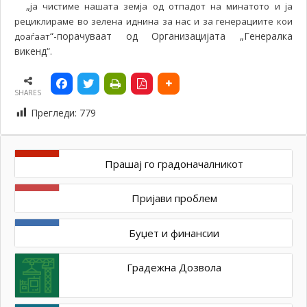
„
ја чистиме нашата земја од отпадот на минатото и ја
рециклираме во зелена иднина за нас и за генерациите кои
“-порачуваат од Организацијата „Генералка
доаѓаат
викенд“
.
SHARES
Прегледи:
779
Прашај го градоначалникот
Пријави проблем
Буџет и финансии
Градежна Дозвола