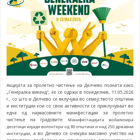
Акцијата за пролетно чистење на Делчево позната како
„Генералка викенд“, ќе се одржи в понеделник, 11.05.2026
г., со што и Делчево се вклучува во семејството општини
и институции кои со свои активности се приклучуваат во
една од најмасовните манифестации за пролетно
чистење на градовите.
Манифестацијата мобилизира
десетици илјади волонтери од 80 општини и над 250 државни
, а во Дечево се очекува масовно учество на
институции