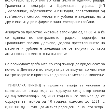
волонтери, вработени во општинската администрација,
Граничната полиција и Царинската управа, ЈКП
„Брегалница“, образовните институции, претставници од
граѓанскиот сектор, месните и урбаните заедници, но и
други институции и фирми и заинтересирани граѓани.
Акцијата за пролетно чистење започнува од 11.00 ч, а ќе
се одвива во централното градско подрачје, на
Граничниот премин Делчево, додека претставниците на
месните и урбаните заедници ќе се вклучат со свои
активности во местото на живеење.
Се повикуваат граѓаните со свој пример да придонесат за
почисто Делчево и во акцијата да се вклучат со чистење
на тротоарите и пристапите до своите места на живеење.
ГЕНЕРАЛКА ВИКЕНД е пролетна акција за чистење и
која се одржува с
селектирање отпад
екој втор викенд
м
започнувајќи од 2021 година и се планира да се
од
ај
одржува за период од 10 години, односно до 2031 г.,
односно од
от
–
30-ти
до 40-тиот роденден на нашата земја