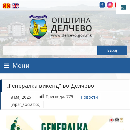
Прескокнете на содржината
Општина Делчево
Општина Делчево
Мени
„Генералка викенд“ во Делчево
Прегледи:
779
8 мај 2026
Новости
[wpsr_socialbts]