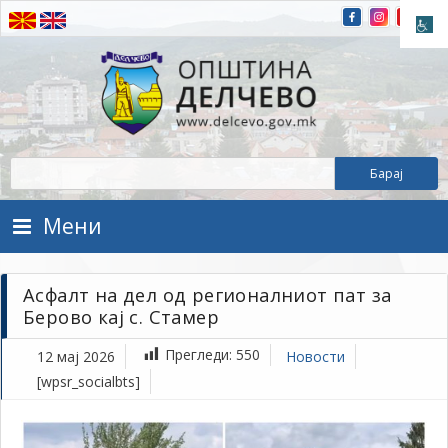
Прескокнете на содржината
Општина Делчево
Општина Делчево
Мени
Асфалт на дел од регионалниот пат за
Берово кај с. Стамер
Прегледи:
550
12 мај 2026
Новости
[wpsr_socialbts]