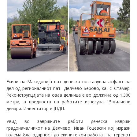
Екипи на Македонија пат денеска поставуваа асфалт на
дел од регионалниот пат Делчево-Берово, кај с. Стамер.
Реконструкцијата на оваа делница е во должина од 1.300
метри, а вредноста на работите изнесува 15.милиони
денари. Инвеститор е ЈПДП.
Увид во завршните работи денеска изврши
градоначалникот на Делчево, Иван Гоцевски кој изрази
голема благодарност до екипите кои работат на теренот