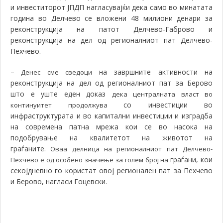
и инвеститорот ЈПДП нагласувајќи дека само во минатата
година во Делчево се вложени 48 милиони денари за
реконструкција на патот Делчево-Габрово и
реконструкција на дел од регионалниот пат Делчево-
Пехчево.
–
на завршните активности на
Денес сме сведоци
реконструкција на дел од регионалниот пат за Берово
што е уште еден доказ
дека централната власт во
со инвестиции во
континуитет продолжува
инфраструктурата и во капитални инвестиции и изградба
на современа патна мрежа кои се во насока на
подобрување на квалитетот на животот на
граѓаните.
Оваа делница на регионалниот пат Делчево-
граѓани,
кои
Пехчево е од особено значење за голем број на
секојдневно го користат овој регионален пат за Пехчево
и Берово, нагласи Гоцевски
.