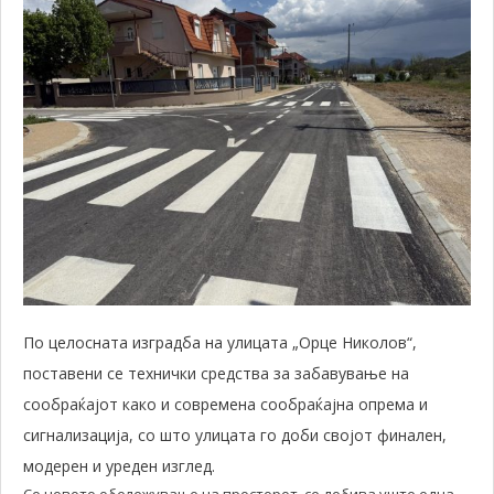
По целосната изградба на улицата „Орце Николов“,
поставени се технички средства за забавување на
сообраќајот како и современа сообраќајна опрема и
сигнализација, со што улицата го доби својот финален,
модерен и уреден изглед.
Со новото обележување на просторот, се добива уште една