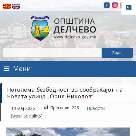
Прескокнете на содржината
Општина Делчево
Општина Делчево
Мени
Поголема безбедност во сообраќајот на
новата улица „Орце Николов“
Прегледи:
223
13 мај 2026
Новости
[wpsr_socialbts]