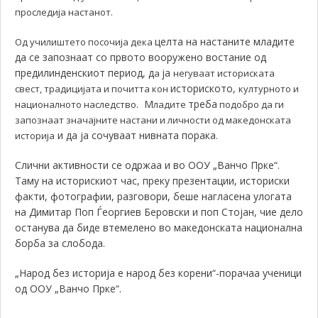
проследија настанот.
целта на настаните младите
Од училиштето посочија дека
да се запознаат со првото вооружено востание од
предилинденскиот период, д
ја
а
негуваат историската
историското,
свест, традицијата и почитта кон
културното и
. М
треба
националното наследство
ладите
подобро да ги
запознаат значајните настани и личности од македонската
и да ја сочуваат нивната порака
историја
.
Слични активности се одржаа и во ООУ „Ванчо Прке“.
Таму на историскиот час, преку презентации, историски
факти, фотографии, разговори, беше нагласена улогата
на Димитар Поп Ѓеоргиев Беровски и поп Стојан, чие дело
останува да биде втемелено во македонската национална
борба за слобода.
„Народ без историја е народ без корени“-порачаа ученици
од ООУ „Ванчо Прке“.