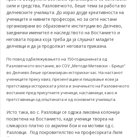
сили и средства, Разловечкото, беше тема за работа во
делчевските училишта. До израз дојде креативноста на
учениците и нивните професори, но за сите настани
организирани во образовните институции во Делчево,
заеднички именител е наследството на Востанието и
неговата порака која треба да ја слушнат младите
делчевци и да ја продолжат неговата приказна.
По повод одбележувањето на 150-годишнината од
Разловечкото востание, во СОУ „Методи Митевски – Брицо“
.
во Делчево беше организиран историски час
На настанот
учениците преку квиз, презентации и пишување есеи ја
претставија историската улога и значењето на Разловечкото
востание пред присутните ученици, наставници, како и
претставници од општината и од основните училишта.
Исто така, во с. Разловци се одржа ликовна колонија
посветена на Востанието, каде ученици твореа на
сликарско платно со акрилни бои и на мотиви од с.
Разловци. Под покровителство на професорката Лиле