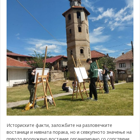
Историските факти, заложбите на разловечките
востаници и нивната порака, но и севкупното значење на
првото вооружено востание организирано со сопствени