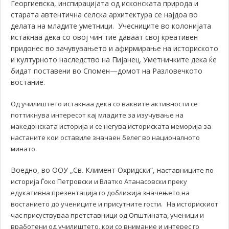
Ѓеоргиевска, инспирацијата од исконската природа и
старата автентична селска архитектура се најдоа во
делата на младите уметници. Учесниците во колонијата
истакнаа дека со овој чин тие даваат свој креативен
придонес во зачувувањето и афирмирање на историското
и културното наследство на Пијанец. Уметничките дека ќе
бидат поставени во Спомен—домот на Разловечкото
востание.
Од училиштето истакнаа дека со ваквите активности се
поттикнува интересот кај младите за изучување на
македонската историја и се негува историската меморија за
настаните кои оставиле значаен белег во националното
минато.
Воедно, во ООУ „Св. Климент Охридски“, н
аставниците по
р
историја Ѓоко Пет
овски и Влатко Атанасовски преку
едукативна презентација го доближија значењето на
.
востанието до учениците и присутните гости
На историскиот
час присуствуваа претставници од Општината, ученици и
вработени од училиштето, кои со внимание и интерес го