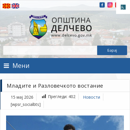
Прескокнете на содржината
Општина Делчево
Општина Делчево
Мени
Младите и Разловечкото востание
Прегледи:
402
15 мај 2026
Новости
[wpsr_socialbts]