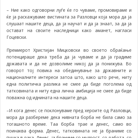
– Ние како одговорни луѓе ќе го чуваме, промовираме и
ќе ја раскажуваме вистината за Разловци која мора да ја
слушаат нашите деца, да ја научат и да ја знаат, за да ја
остават на своите наследници како
аманет, нагласи
Гоцевски.
Премиерот Христијан Мицковски во своето обраќање
потенцираше дека треба д
а ја чуваме и да ја градиме
државата
и д
а не дозволиме никој да ја понижува. Во
говорот тој повика на обединување за државните и
националните интереси затоа што, како што рече, ниту
една политичка разлика не смее да биде поголема од
татковината и ниту една лична амбиција не смее да биде
поважна од иднината на нашите деца.
–
И кога денес се поклонуваме пред хероите од Разловци,
мора да разбереме дека нивната борба не била само за
тогашното време. Таа борба трае и денес, само во
поинаква форма. Денес, татковината не ја браниме со
пушка в рака. Денес, ја браниме со мудрост, со работа, со