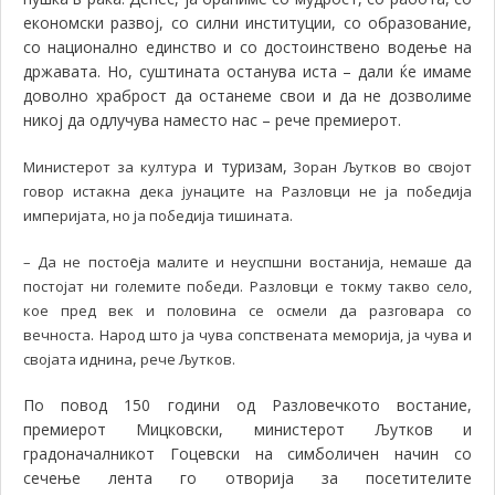
економски развој, со силни институции, со образование,
со национално единство и со достоинствено водење на
државата. Но, суштината останува иста – дали ќе имаме
доволно храброст да останеме свои и да не дозволиме
никој да одлучува наместо нас – рече премиерот.
и туризам,
Министерот за култура
Зоран Љутков во својот
говор истакна дека јунаците на Разловци не ја победија
империјата, но ја победија тишината.
е
– Да не посто
ја малите и неуспшни востанија, немаше да
постојат ни големите победи. Разловци е токму такво село,
кое пред век и половина се осмели да разговара со
.
вечноста
Народ што ја чува сопствената меморија, ја чува и
,
својата иднина
рече Љутков.
По повод 150 години од Разловечкото востание,
премиерот Мицковски, министерот Љутков и
градоначалникот Гоцевски на симболичен начин со
сечење лента го отворија за посетителите