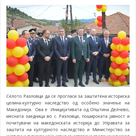
Селото Разловци да се прогласи за заштитена историска
целина-културно наследство од особено значење на
Македонија
Ова е
Иницијативата од Општина Делчево,
.
месната заедница во с. Разловци,
пошироката јавност и
почитувачи на македонската историја
до
Управа
та
за
заштита на културното наследство
и
Министерство за