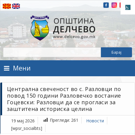
Прескокнете на содржината
Општина Делчево
Општина Делчево
Мени
Централна свеченост во с. Разловци по
повод 150 години Разловечко востание
Гоцевски: Разловци да се прогласи за
заштитена историска целина
Прегледи:
261
19 мај 2026
Новости
[wpsr_socialbts]