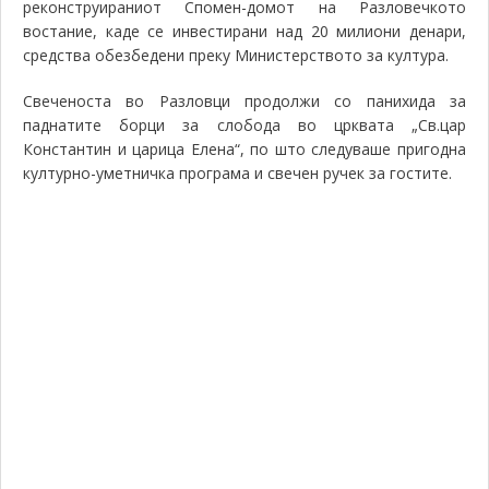
реконструираниот Спомен-домот на Разловечкото
востание, каде се инвестирани над 20 милиони денари,
средства обезбедени преку Министерството за култура.
Свеченоста во Разловци продолжи со панихида за
паднатите борци за слобода во црквата „Св.цар
Константин и царица Елена“, по што следуваше пригодна
културно-уметничка програма и свечен ручек за гостите.