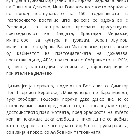
култура и туризам
која јавно ја испорача
градоначалникот
на Општина Делчево, Иван Гоцевски во своето обраќање
по повод чествувањето на 150- годишнината на
Разловечкото востание што денеска се одржа во с.
Разловци. На централната прослава присуствуваа
претседателот на Владата, Христијан Мицкоски,
министерот за култура и туризам, Зоран Љутков,
министерот з аодбрана Владо Мисајловски, претставници
од кабинетот на претседателката на државава,
претставници од АРМ, пратеници во Собранието на РСМ,
од многу институции, ученици и добронамерници и
пријатели на Делчево.
Цитирајќи ја порака од водачот на Востанието, Димитар
Поп Ѓеоргиев Беровски, „Македонецот не бара милост,
туку слобода“, Гоцевски порача дека денес ние не се
поклонуваме само пред минатото, се поклонуваме пред
достоинството,пред жртвата, пред храброста на луѓето
кои ни покажале дека слободата никогаш не се добива
како подарок-таа се освојува со борба, со труд и работа,
со визија и пркос, со љубов кон татковината.