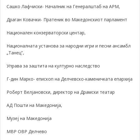
Сашко Лафчиски- Началник на Генералштаб на АРМ,
Драган Ковачки- Пратеник во Македонскиот парламент
Национален конзерваторски центар,
Националната установа за народни игри и песни ансамбл
„Танец”,
Управа за заштита на културно наследство
Г-дин Марко- епископ на Делчевско-каменичката епархија
Роберт Велјановски, директор на Драмски театар
АД
Пошти на Македонија
,
Музеј на Македонија
МВР ОВР Делчево