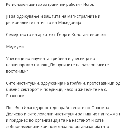
Регионален центар за гранични работи – Исток
ЈП за одржување и заштита на магистралните и
регионалните патишта на Македонија
Семејството на архитект Ѓеорги Константиновски
Медиуми
Учесници во научната трибина и учесници во
планинарскиот марш „По врвиците на разловечките
востаници“
Сите институции, здруженија на граѓани, претставници од
бизнис-секторот и поединци, како и жителите на с.
Разловци.
Посебна благодарност до вработените во Општина
Делчево и сите локални институции за нивниот ангажман
и придонес во организацијата на настанот и сите
добронамерници кои помогнаа во организацијата
а
,