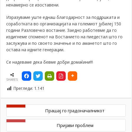
ненамерно се изоставени.
Изразуваме уште еднаш благодарност за поддршката и
соработката во организацијата на големиот јубилеј 150
години Разловечко востание. Заедно работевме да го
издигнеме споменот на Востанието на пиедестал што го
заслужува и по своето значење и по аманетот што го
остава на идните генерации.
Се надеваме дека бевме добри домаќини!!!
SHARES
Прегледи:
1.141
Прашај го градоначалникот
Пријави проблем