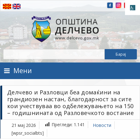
Прескокнете на содржината
Општина Делчево
Општина Делчево
Мени
Делчево и Разловци беа домаќини на
грандиозен настан, благодарност за сите
кои учествуваа во одбележувањето на 150
– годишнината од Разловечкото востание
Прегледи:
1.141
21 мај 2026
Новости
[wpsr_socialbts]