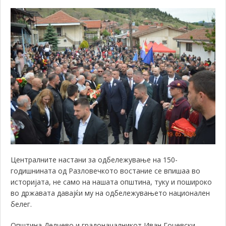
Централните настани за одбележување на 150-
годишнината од Разловечкото востание се впишаа во
историјата, не само на нашата општина, туку и пошироко
во државата давајќи му на одбележувањето национален
белег.
Општина Делчево и градоначалникот Иван Гоцевски