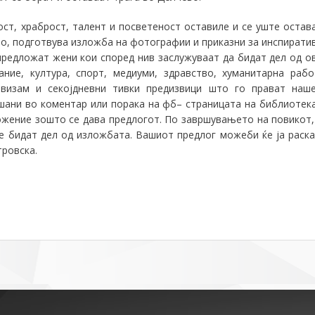
ост, храброст, талент и посветеност оставиле и се уште остав
во, подготвува изложба на фотографии и приказни за инспирати
 предложат жени кои според ни
в
заслужуваат да бидат дел од о
ние, култура, спорт,
медиуми,
здравство, хуманитарна рабо
ивизам и секојдневни тивки предизвици што го прават наш
шани во коментар или порака на фб
–
страницата на библиотек
ожение зо
ш
то
се дава предлогот.
По завршувањето на повикот,
ќе бидат дел од изложбата. Вашиот предлог можеби ќе ја раск
тровска.