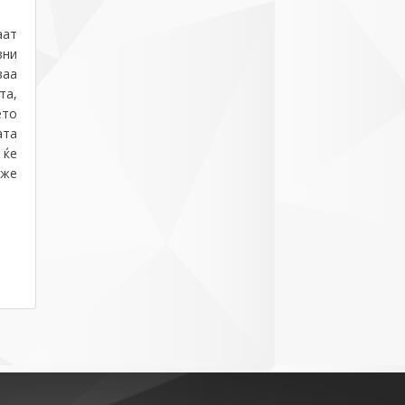
аат
вни
ваа
та,
ето
ата
 ќе
аже