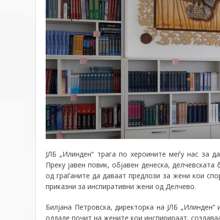
ЈЛБ „Илинден“ трага по хероините меѓу нас за д
Преку јавен повик, објавен денеска, делчевската
од граѓаните да даваат предлози за жени кои сп
приказни за инспиративни жени од Делчево.
Билјана Петровска, директорка на ЈЛБ „Илинден“ 
оддаде почит на жените кои инспирираат, создаваа