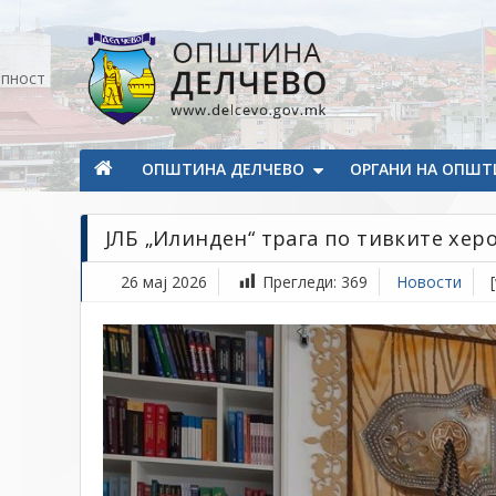
Прескокнете на содржината
апност
Општина Делчево
Општина Делчево
ОПШТИНА ДЕЛЧЕВО
ОРГАНИ НА ОПШТ
ЈЛБ „Илинден“ трага по тивките хер
26 мај 2026
Прегледи:
369
Новости