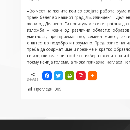
–
Во чест на жените кои со својата работа, хуман
траен белег во нашиот град,ЈЛБ„Илинден“ – Делче
жени од Делчево. Ги повикуваме сите граѓани да
изложба – жени од различни области: образова
уметност, претприемаштво, семеен живот, акт
општество подобро и похумано. Предлозите напи
треба да содржат име и презиме и кратко образл
се изврши селекција и ќе се изберат жените кои 
токму нечија голема, а тивка приказна
, нагласи Пе
SHARES
Прегледи:
369