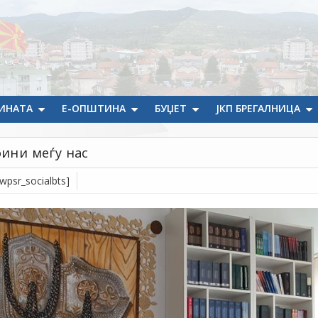
ИНАТА
Е-ОПШТИНА
БУЏЕТ
ЈКП БРЕГАЛНИЦА
оини меѓу нас
[wpsr_socialbts]