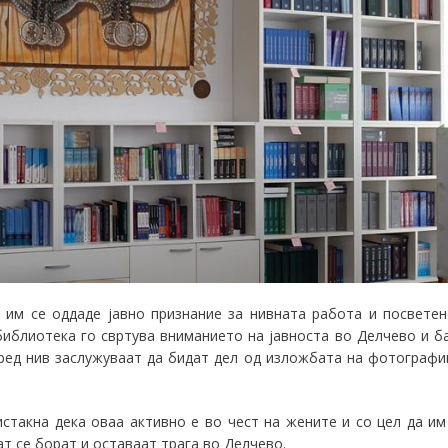
а им се оддаде јавно признание за нивната работа и посветен
 библиотека го свртува вниманието на јавноста во Делчево и б
оред нив заслужуваат да бидат дел од изложбата на фотографи
истакна дека оваа активно е во чест на жените и со цел да им
т се борат и оставаат трага во Делчево.