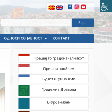
2026
1ТП1
ЈЛБ
„Илинден“
трага
по
тивките
ОДНОСИ СО ЈАВНОСТ
хероини
КОНТАКТ
меѓу
нас
Прашај го градоначалникот
Пријави проблем
Буџет и финансии
Градежна Дозвола
Е-Урбанизам