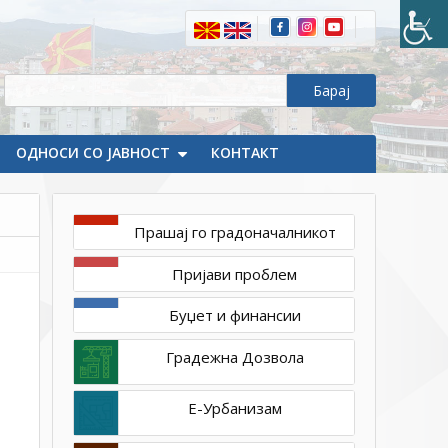
ОДНОСИ СО ЈАВНОСТ
КОНТАКТ
Прашај го градоначалникот
мај
Пријави проблем
28,
2026
Буџет и финансии
1ТП1
IMG-
Градежна Дозвола
878ec9f97e89d57ebd5a8dc517260260-
V
Е-Урбанизам