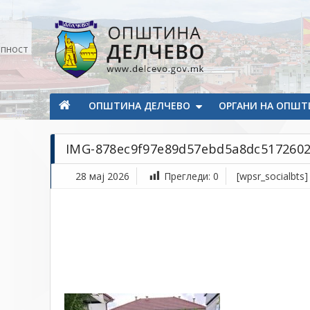
Прескокнете на содржината
апност
Општина Делчево
Општина Делчево
ОПШТИНА ДЕЛЧЕВО
ОРГАНИ НА ОПШТ
IMG-878ec9f97e89d57ebd5a8dc5172602
28 мај 2026
Прегледи:
0
[wpsr_socialbts]