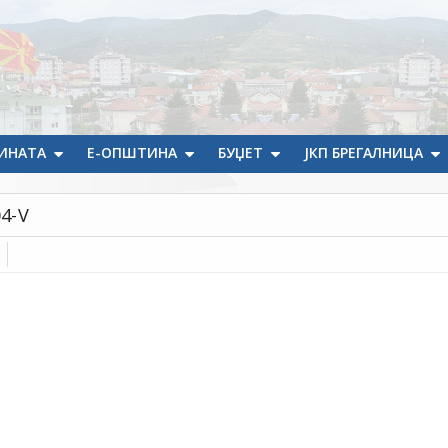
ИНАТА
Е-ОПШТИНА
БУЏЕТ
ЈКП БРЕГАЛНИЦА
4-V