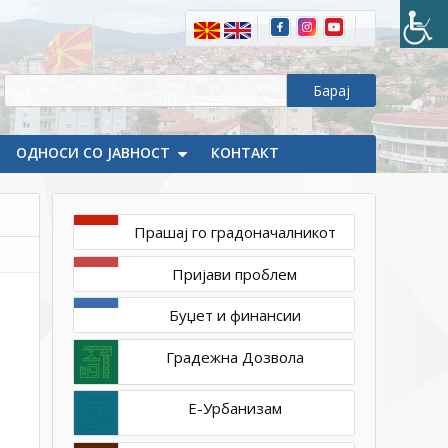
ОДНОСИ СО ЈАВНОСТ
КОНТАКТ
Прашај го градоначалникот
мај
Пријави проблем
28,
2026
Буџет и финансии
1ТП1
IMG-
Градежна Дозвола
92ff6c2745452fe42615018549c72304-
V
Е-Урбанизам