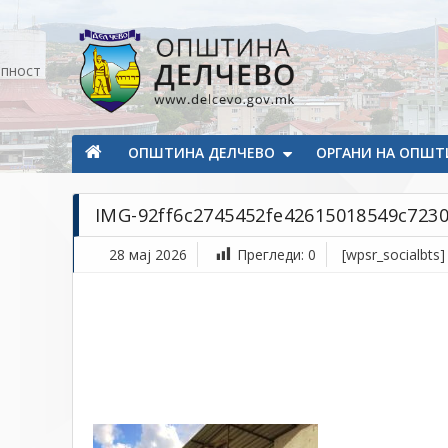
Прескокнете на содржината
апност
Општина Делчево
Општина Делчево
ОПШТИНА ДЕЛЧЕВО
ОРГАНИ НА ОПШТ
IMG-92ff6c2745452fe42615018549c7230
28 мај 2026
Прегледи:
0
[wpsr_socialbts]