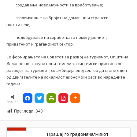
· создавање нови можности за вработување;
· зголемување на бројот на домашни и странски
посетители;
· подобрување на соработката помеѓу јавниот,
приватниот и граѓанскиот сектор.
Со формирањето на Советот за развој на туризмот, Општина
Делчево поставува нови темели за системски пристап кон
развојот на туризмот, со амбиција овој сектор да стане еден
од двигателите на локалниот економски раст во наредните
години.
SHARES
Прегледи:
348
Прашај го градоначалникот