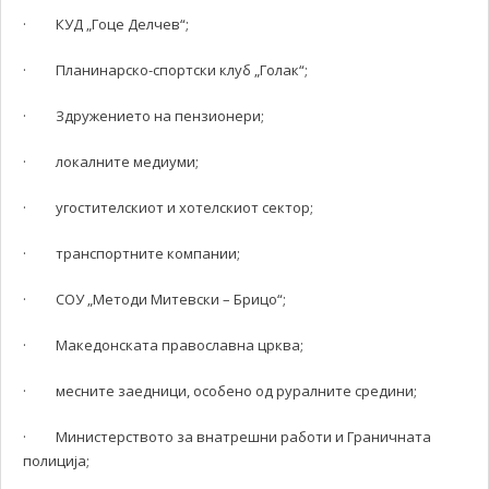
· КУД „Гоце Делчев“;
· Планинарско-спортски клуб „Голак“;
· Здружението на пензионери;
· локалните медиуми;
· угостителскиот и хотелскиот сектор;
· транспортните компании;
· СОУ „Методи Митевски – Брицо“;
· Македонската православна црква;
· месните заедници, особено од руралните средини;
· Министерството за внатрешни работи и Граничната
полиција;