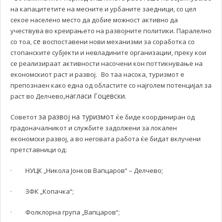
на капацитетите на месните и урбаните заедници, со цел
секое населено место да добие можност активно да
учествува во креирањето на развојните политики. Паралелно
се
со тоа,
воспоставени нови механизми за соработка со
стопанските субјекти и невладините организации, преку кои
се реализираат активности насочени кон поттикнување на
.
економскиот раст и развој
Во таа насока, туризмот е
препознаен како една од областите со најголем потенцијал за
,нагласи Гоцевски.
раст во Делчево
за развој на туризмот
Советот
ќе биде координиран од
градоначалникот и службите задолжени за локален
економски развој, а во неговата работа ќе бидат вклучени
претставници од:
· НУЦК „Никола Јонков Вапцаров“ – Делчево;
· ЗФК „Копачка“;
· Фолклорна група „Вапцаров“;