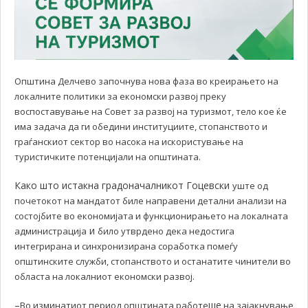
Општина Делчево започнува нова фаза во креирањето на
локалните политики за економски развој преку
воспоставување на Совет за развој на туризмот, тело кое ќе
има задача да ги обедини институциите, стопанството и
граѓанскиот сектор во насока на искористување на
туристичките потенцијали на општината.
Како што истакна градоначалникот Гоцевски
уште од
почетокот на мандатот биле направени детални анализи на
состојбите во економијата и функционирањето на локалната
и
администрација
било утврдено дека недостига
интегрирана и синхронизирана соработка помеѓу
општинските служби, стопанството и останатите чинители во
областа на локалниот економски развој.
–
ше
Во изминатиот период општината работе
на зајакнување