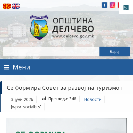
Прескокнете на содржината
Општина Делчево
Општина Делчево
Мени
Се формира Совет за развој на туризмот
Прегледи:
348
3 јуни 2026
Новости
[wpsr_socialbts]