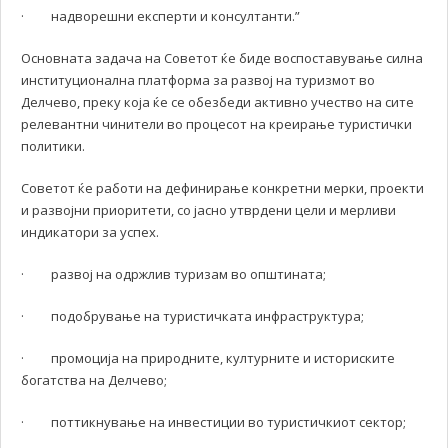
· надворешни експерти и консултанти.”
Основната задача на Советот ќе биде воспоставување силна
институционална платформа за развој на туризмот во
Делчево, преку која ќе се обезбеди активно учество на сите
релевантни чинители во процесот на креирање туристички
политики.
Советот ќе работи на дефинирање конкретни мерки, проекти
и развојни приоритети, со јасно утврдени цели и мерливи
индикатори за успех.
· развој на одржлив туризам во општината;
· подобрување на туристичката инфраструктура;
· промоција на природните, културните и историските
богатства на Делчево;
· поттикнување на инвестиции во туристичкиот сектор;