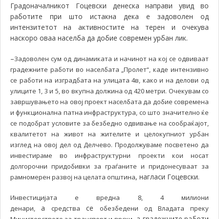
Градоначалникот Гоцевски денеска направи увид во
работите при што истакна дека е задоволен од
интензитетот на активностите на терен и очекува
наскоро оваа населба да добие современ урбан лик.
–
Задоволен сум од динамиката и начинот на кој се одвиваат
градежните работи во населбата „Пролет“, каде интензивно
се работи на изградбата на улицата 4в, како и на делови од
улиците 1, 3 и 5, во вкупна должина од 420 метри. Очекувам со
завршувањето на овој проект населбата да добие современа
и функционална патна инфраструктура, со што значително ќе
се подобрат условите за безбедно одвивање на сообраќајот,
квалитетот на живот на жителите и целокупниот урбан
изглед на овој дел од Делчево. Продолжуваме посветено да
инвестираме во инфраструктурни проекти кои носат
долгорочни придобивки за граѓаните и придонесуваат за
, нагласи Гоцевски.
рамномерен развој на целата општина
Инвестицијата е вредна 8, 4 милиони
а
се
денари,
средства
обезбедени од Владата преку
, а градежните работи
Министерството за транспорт и врски