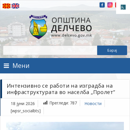
Прескокнете на содржината
Општина Делчево
Општина Делчево
Мени
Интензивно се работи на изградба на
инфраструктурата во населба „Пролет“
Прегледи:
787
18 јуни 2026
Новости
[wpsr_socialbts]