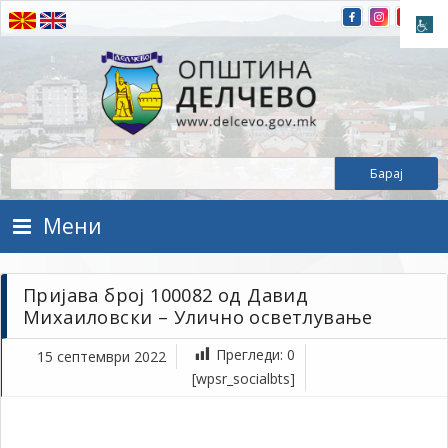
Прескокнете на содржината
Општина Делчево
Општина Делчево
Мени
Пријава број 100082 од Давид
Михаиловски – Улично осветлување
Прегледи:
0
15 септември 2022
се
[wpsr_socialbts]
15,
202
1Т
Пр