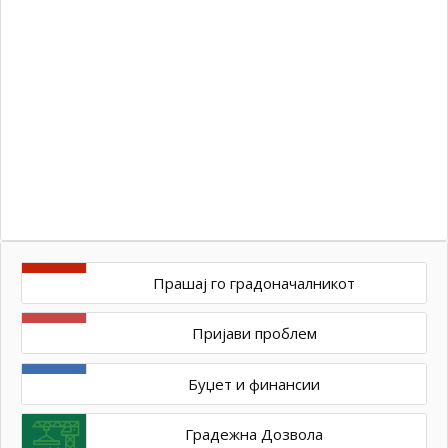
бр
10
од
Да
Ми
–
Ул
ос
Прашај го градоначалникот
Пријави проблем
Буџет и финансии
Градежна Дозвола