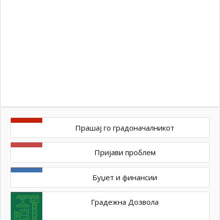
бр
10
од
/
–
Ул
ос
Прашај го градоначалникот
Пријави проблем
Буџет и финансии
Градежна Дозвола