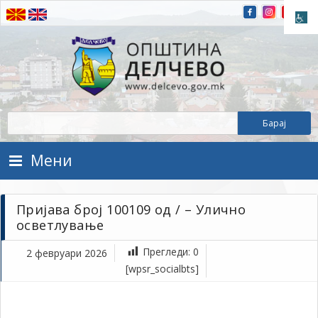
Прескокнете на содржината
Општина Делчево
Општина Делчево
Мени
Пријава број 100109 од / – Улично
осветлување
Прегледи:
0
2 февруари 2026
фе
[wpsr_socialbts]
2,
202
1Т
Пр