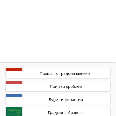
бр
10
од
Kir
Jan
–
Ул
ос
Прашај го градоначалникот
Пријави проблем
Буџет и финансии
Градежна Дозвола