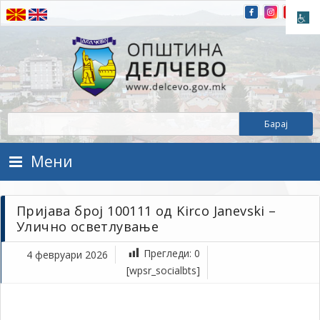
Прескокнете на содржината
Општина Делчево
Општина Делчево
Мени
Пријава број 100111 од Kirco Janevski –
Улично осветлување
Прегледи:
0
4 февруари 2026
фе
[wpsr_socialbts]
4,
202
1Т
Пр