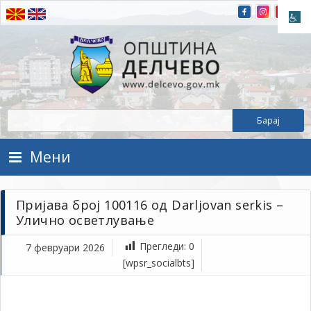
Прескокнете на содржината
Општина Делчево
Општина Делчево
Мени
Пријава број 100116 од Darljovan serkis –
Улично осветлување
Прегледи:
0
7 февруари 2026
фе
[wpsr_socialbts]
7,
202
1Т
Пр