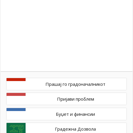
бр
10
од
Dar
ser
–
Ул
ос
Прашај го градоначалникот
Пријави проблем
Буџет и финансии
Градежна Дозвола