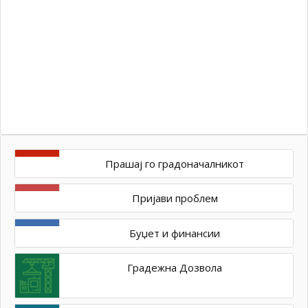
10
од
/
–
Ур
оп
Прашај го градоначалникот
Пријави проблем
Буџет и финансии
Градежна Дозвола