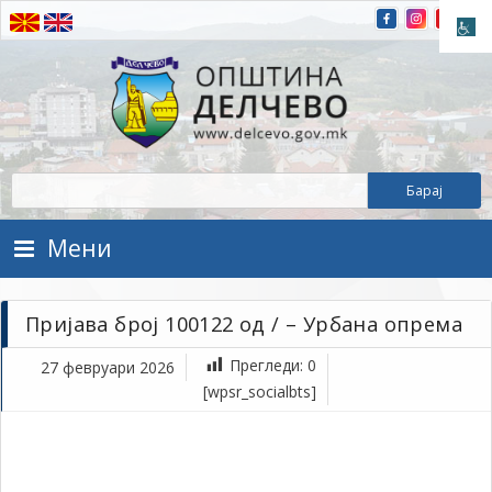
Прескокнете на содржината
Општина Делчево
Општина Делчево
Мени
Пријава број 100122 од / – Урбана опрема
Прегледи:
0
27 февруари 2026
фе
[wpsr_socialbts]
27,
202
1Т
Пр
бр