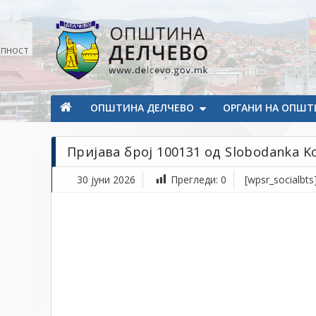
Прескокнете на содржината
апност
Општина Делчево
Општина Делчево
ОПШТИНА ДЕЛЧЕВО
ОРГАНИ НА ОПШТ
Пријава број 100131 од Slobodanka K
30 јуни 2026
Прегледи:
0
[wpsr_socialbts