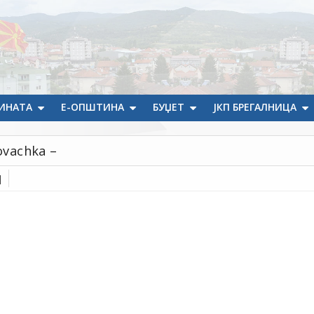
ИНАТА
Е-ОПШТИНА
БУЏЕТ
ЈКП БРЕГАЛНИЦА
ovachka –
]