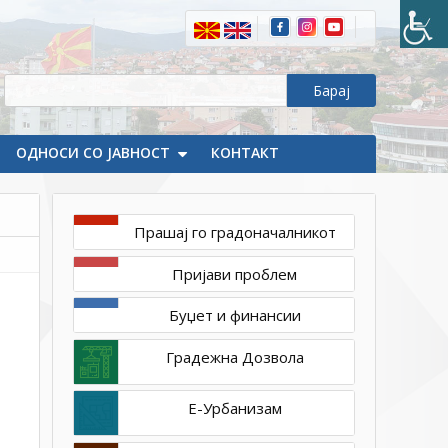
ОДНОСИ СО ЈАВНОСТ
КОНТАКТ
Прашај го градоначалникот
јуни
Пријави проблем
30,
2026
Буџет и финансии
1ТП1
Пријава
Градежна Дозвола
број
100131
Е-Урбанизам
од
Slobodanka