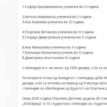
1.Софија Аралампиевска ученичка во II година
2.Ангела Анакиевска ученичка во II година
3.Ана Анакиева ученичка во III година
4.Ѓеоргина Витанова ученичка во III година
5.Глорија Димитровска ученичка во II година
6.Ана Манасиева ученичка во II година
7.Елеонора Велиновска ученик во II година
8.Димитрина Апостолова III година
С
типендијата
е во износ од
1000 денари
, а ќе се 
По втората точка
од Конкурсот стипендија доби М
денари, а ќе се исплаќа за период од 9 месеци запо
стипендии се
обезбедени од
Б
уџетот на
О
пштина 
Оваа 2020 година Општина Делчево додели 28 стип
„М.М.Брицо“ и 10 студентски стипендии за студент