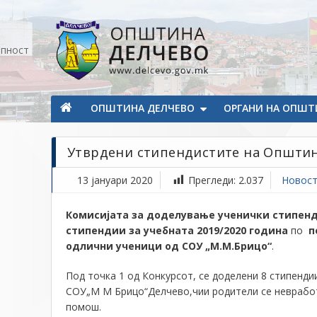
Прескокнете на содржината
апност
Општина Делчево
Општина Делчево
ОПШТИНА ДЕЛЧЕВО
ОРГАНИ НА ОПШТ
Утврдени стипендистите на Општин
13 јануари 2020
Прегледи:
2.037
Новос
Комисијата за доделување ученички стипенд
стипендии за учебната 2019/2020 година
по
п
одлични ученици од СОУ „М.М.Брицо“
.
Под точка 1 од Конкурсот, се доделени
8 стипендии
СОУ„М М Брицо“Делчево
,чии родители се
невработ
помош
.