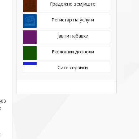
Градежно земјиште
Регистар на услуги
Јавни набавки
Еколошки дозволи
Сите сервиси
500
е
а.