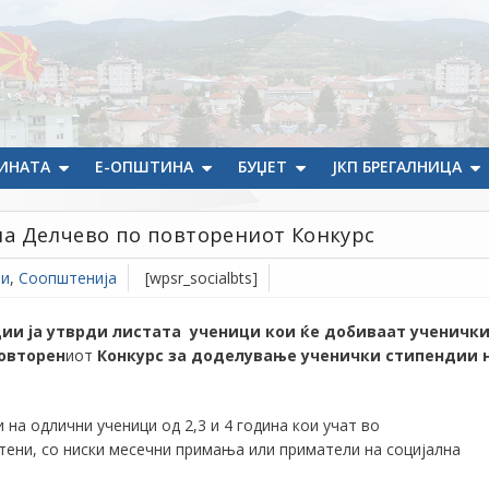
ИНАТА
Е-ОПШТИНА
БУЏЕТ
ЈКП БРЕГАЛНИЦА
а Делчево по повторениот Конкурс
ти
,
Соопштенија
[wpsr_socialbts]
ии ја утврди листата ученици кои ќе добиваат ученичк
овторен
иот
Конкурс за доделување ученички стипендии 
 на одлични ученици од 2,3 и 4 година кои учат во
ени, со ниски месечни примања или приматели на социјална