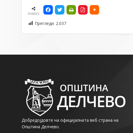
SHARES
Прегледи:
2.037
Добредојдовте на официјалната веб страна на
Општина Делчево.