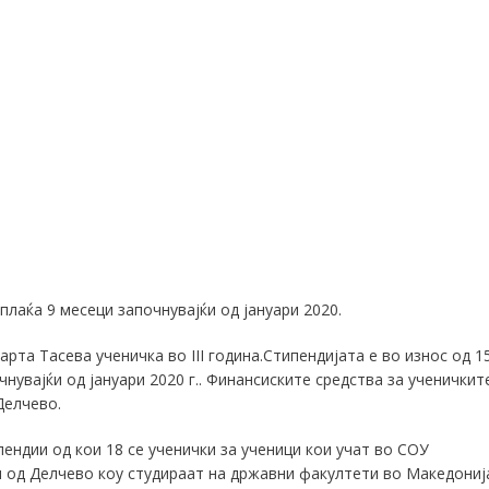
исплаќа 9 месеци започнувајќи
од
јануари
2020.
арта Тасева ученичка во
III година
.Стипендијата е во износ од 1
чнувајќи од јануари 2020 г..
Финансиските сре
д
ства
за ученичкит
Делчево
.
ендии од кои 18 се ученички за ученици кои учат во СОУ
и од Делчево коу студираат на државни факултети во Македониј