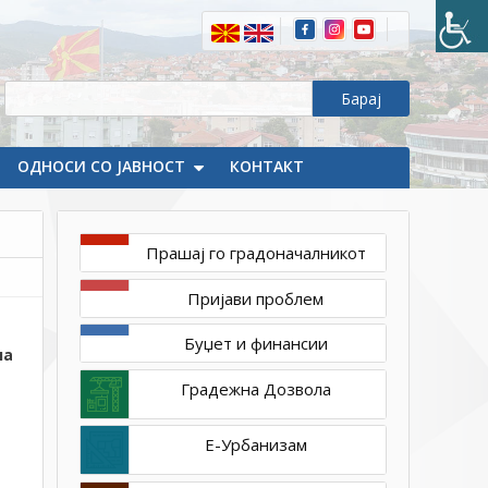
2020
1ТП1
Утврдени
стипендистите
на
Општина
Делчево
ОДНОСИ СО ЈАВНОСТ
по
КОНТАКТ
повторениот
Конкурс
Прашај го градоначалникот
Пријави проблем
и
Буџет и финансии
на
Градежна Дозвола
Е-Урбанизам