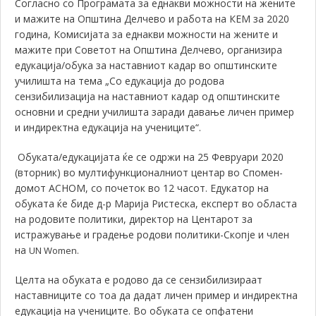
Согласно со Програмата за еднакви можности на жените
и мажите на Општина Делчево и работа на КЕМ за 2020
година, Комисијата за еднакви можности на жените и
мажите при Советот на Општина Делчево, организира
едукација/обука за наставниот кадар во општинските
училишта на тема „
Со едукација до родова
сензибилизација на наставниот кадар од општинските
основни и средни училишта заради давање личен пример
и индиректна едукација на учениците“.
Обуката/едукацијата ќе се одржи на 25 Февруари 2020
(вторник) во мултифункционалниот центар во Спомен-
домот АСНОМ, со почеток во 12 часот. Едукатор на
обуката ќе биде д-р Марија Ристеска, експерт во областа
на родовите политики, директор на Центарот за
истражување и градење родови политики-Скопје и член
на
UN Women.
Целта на обуката е родово да се сензибилизираат
наставниците со тоа да дадат личен пример и индиректна
едукација на учениците. Во обуката се опфатени