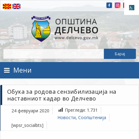
Прескокнете на содржината
Општина Делчево
Општина Делчево
Мени
Обука за родова сензибилизација на
наставниот кадар во Делчево
Прегледи:
1.731
24 февруари 2020
Новости
,
Соопштенија
[wpsr_socialbts]