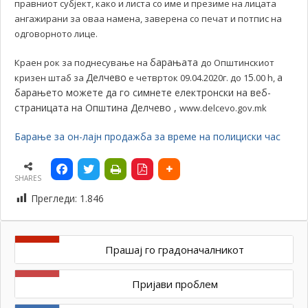
правниот субјект, како и листа со име и презиме на лицата
ангажирани за оваа намена, заверена со печат и потпис на
одговорното лице.
барањата
Краен рок за поднесување на
до Општинскиот
Делчево
5
а
кризен штаб за
е четврток 09.04.2020г. до 1
.00 h,
барањето можете да го симнете електронски на веб-
страницата на Општина Делчево ,
www.delcevo.gov.mk
Барање за он-лајн продажба за време на полициски час
SHARES
Прегледи:
1.846
Прашај го градоначалникот
Пријави проблем