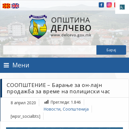
Прескокнете на содржината
Општина Делчево
Општина Делчево
Мени
СООПШТЕНИЕ – Барање за он-лајн
продажба за време на полициски час
Прегледи:
1.846
8 април 2020
Новости
,
Соопштенија
[wpsr_socialbts]