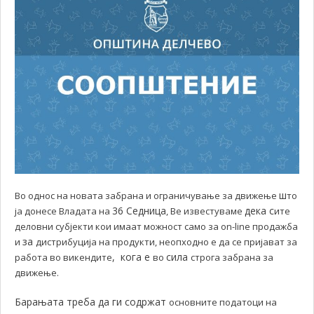
ш
Во однос на новата забрана и ограничување за движење
то
36 Седница
дека с
ја донесе Владата на
, Ве известуваме
ите
деловни субјекти кои имаат можност само за on-line продажба
за
и
дистрибуција на продукти, неопходно е да се пријават за
,
кога е
сила
работа во викендите
во
строга забрана за
движење.
Барањата треба да ги содржат
основните податоци на