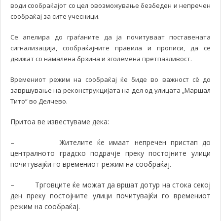
води сообраќајот со цел овозможување безбеден и непречен
сообраќај за сите учесници.
Се апелира до граѓаните да ја почитуваат поставената
сигнализација, сообраќајните правила и прописи, да се
движат со намалена брзина и зголемена претпазливост.
Времениот режим на сообраќај ќе биде во важност сѐ до
завршување на реконструкцијата на дел од улицата „Маршал
Тито“ во Делчево.
Притоа ве известуваме дека:
–
Жителите ќе имаат непречен пристап до
централното градско подрачје преку постојните улици
почитувајќи го времениот режим на сообраќај.
–
Трговците ќе можат да вршат дотур на стока секој
ден преку постојните улици почитувајќи го времениот
режим на сообраќај.