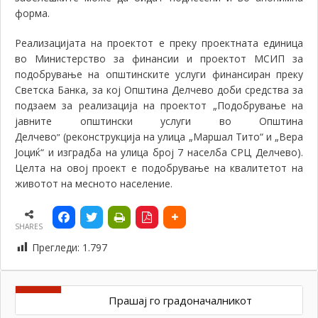
форма.
Реализацијата на проектот е п
реку проектната единица
во Министерство за финансии и проектот МСИП за
подобрување на општинските услуги финансиран преку
Светска Банка, за кој Општина Делчево доби средства за
подзаем за реализација на проектот „Подобрување на
јавните општински услуги во Општина
Делчево
(реконструкција на улица „Маршал Тито“ и „Вера
”
Јоциќ“ и изградба на улица број 7 населба СРЦ Делчево).
Целта на овој проект е подобрување на квалитетот на
животот на месното население.
SHARES
Прегледи:
1.797
Прашај го градоначалникот