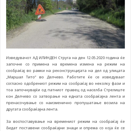
Изведувачот АД ИЛИНДЕН Струга на ден 12.05.2020 година ќе
започне со примена на времена измена на режим на
сообраќај во рамки на реконструкцијата на дел од улицата
„Маршал Тито“ во Делчево. Работите ќе се изведуваат
согласно одобрениот режим на сообраќај во неколку фази и
тоа започнувајќи од патниот правец од населба Стрелиште
кон Делчево со затворање на едната сообраќајна лента и
пренасочување со наизменично пропушатање возила на
другата сообраќајна лента.
За воспоставување на времениот режим на сообраќај ќе
бидат поставени сообраќајни знаци и опрема со која ќе се