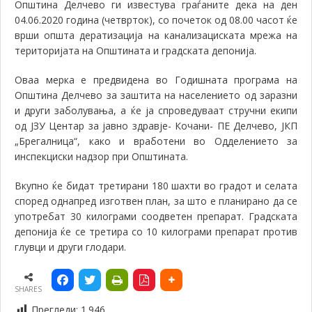
Општина Делчево ги известува граѓаните дека на ден
04.06.2020 година (четврток), со почеток од 08.00 часот ќе
врши
општа дератизација на канализациската мрежа на
територијата на Општината и градската депонија.
Оваа мерка е предвидена во Годишната програма на
Општина Делчево за заштита на населението од заразни
и други заболувања, а ќе ја спроведуваат стручни екипи
од ЈЗУ Центар за јавно здравје- Кочани- ПЕ Делчево, ЈКП
„Брегалница“, како и вработени во Одделението за
инспекциски надзор при Општината.
Вкупно ќе бидат третирани 180 шахти во градот и селата
според однапред изготвен план, за што е планирано да се
употребат 30 килограми соодветен препарат. Градската
депонија ќе се третира со 10 килограми препарат против
глувци и други глодари.
SHARES
Прегледи:
1.946