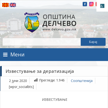
Прескокнете на содржината
Општина Делчево
Општина Делчево
Мени
Известување за дератизација
Прегледи:
1.946
2 јуни 2020
Соопштенија
[wpsr_socialbts]
ИЗВЕСТУВАЊЕ