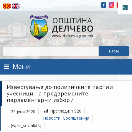
Прескокнете на содржината
Општина Делчево
Општина Делчево
Мени
Известување до политичките партии
учесници на предвремените
парламентарни избори
Прегледи:
1.920
25 јуни 2020
Новости
,
Соопштенија
[wpsr_socialbts]