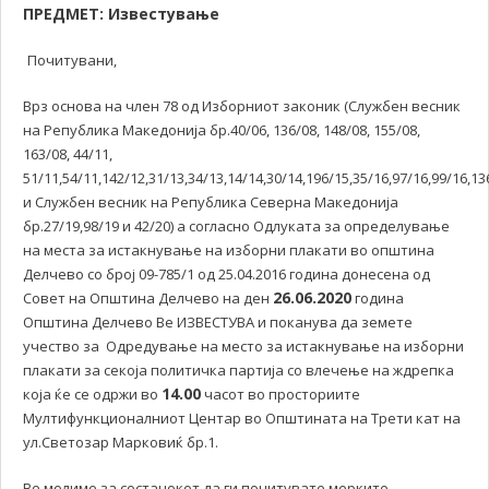
ПРЕДМЕТ: Известување
Почитувани,
Врз основа на член 78 од Изборниот законик (Службен весник
на Република Македонија бр.40/06, 136/08, 148/08, 155/08,
163/08, 44/11,
51/11,54/11,142/12,31/13,34/13,14/14,30/14,196/15,35/16,97/16,99/16,13
и Службен весник на Република Северна Македонија
бр.27/19,98/19 и 42/20) а согласно Одлуката за определување
на места за истакнување на изборни плакати во општина
Делчево со број 09-785/1 од 25.04.2016 година донесена од
26.06.2020
Совет на Општина Делчево на ден
година
Општина Делчево Ве ИЗВЕСТУВА и поканува да земете
учество за Одредување на место за истакнување на изборни
плакати за секоја политичка партија со влечење на ждрепка
14.00
која ќе се одржи во
часот во просториите
Мултифункционалниот Центар во Општината на Трети кат на
ул.Светозар Марковиќ бр.1.
Ве молиме за состанокот да ги почитувате мерките