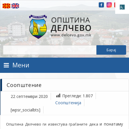
Прескокнете на содржината
Општина Делчево
Општина Делчево
Мени
Соопштение
Прегледи:
1.807
22 септември 2020
Соопштенија
[wpsr_socialbts]
и понатаму
Општина Делчево ги известува граѓаните дека