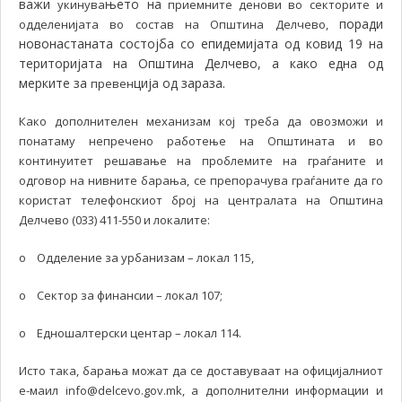
важи
њето на
укинува
приемните денови во секторите и
поради
одделенијата во состав на Општина Делчево,
новонастаната состојба со епидемијата од ковид 19 на
територијата на Општина Делчево, а како една од
мерките за
ција од зараза.
превен
Како дополнителен механизам кој треба да овозможи и
понатаму непречено работење на Општината и во
континуитет решавање на проблемите на граѓаните и
одговор на нивните барања, се препорачува граѓаните да го
користат телефонскиот број на централата на Општина
Делчево (033) 411-550 и локалите:
o Одделение за урбанизам – локал 115,
o Сектор за финансии – локал 107;
o Едношалтерски центар – локал 114.
Исто така, барања можат да се доставуваат на официјалниот
е-маил info@delcevo.gov.mk, а дополнителни информации и