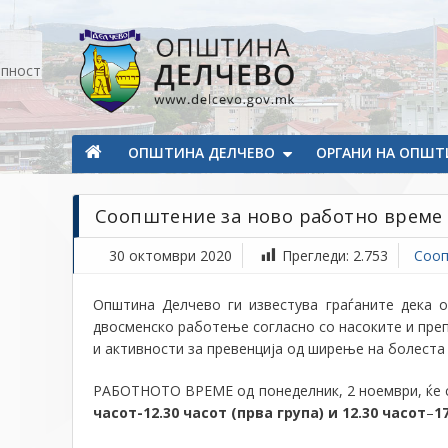
Прескокнете на содржината
апност
Општина Делчево
Општина Делчево
ОПШТИНА ДЕЛЧЕВО
ОРГАНИ НА ОПШТ
Соопштение за ново работно време
30 октомври 2020
Прегледи:
2.753
Сооп
Општина Делчево ги известува граѓаните дека 
двосменско работење согласно со насоките и пре
и активности за превенција од ширење на болест
РАБОТНОТО ВРЕМЕ од понеделник,
2
ноември, ќе
часот-12.30 часот (прва група) и 12.30 часот
–
1