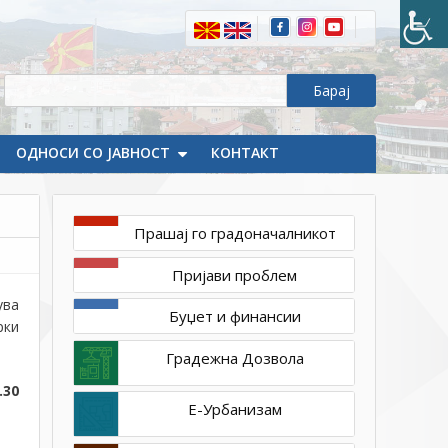
2020
1ТП1
Соопштение
за
ново
работно
време
ОДНОСИ СО ЈАВНОСТ
КОНТАКТ
во
општинската
администрација
Прашај го градоначалникот
Пријави проблем
ува
Буџет и финансии
рки
Градежна Дозвола
.30
Е-Урбанизам