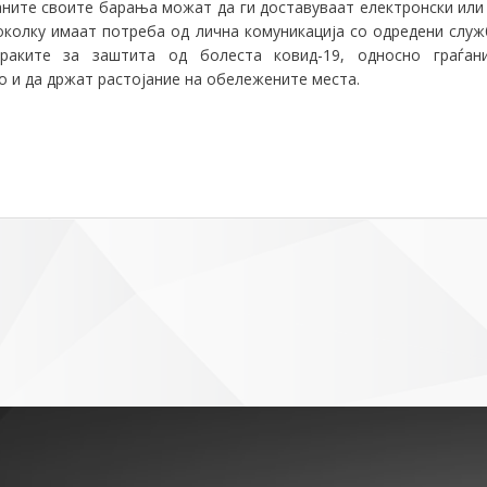
аните своите барања можат да ги доставуваат електронски или
околку имаат потреба од лична комуникација со одредени служ
раките за заштита од болеста ковид-19, односно граѓан
о и да држат растојание на обележените места.