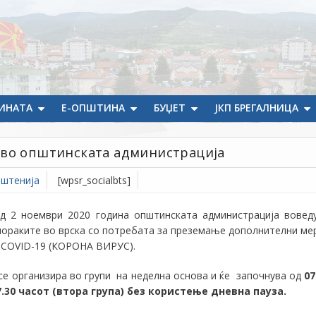
ИНАТА
Е-ОПШТИНА
БУЏЕТ
ЈКП БРЕГАЛНИЦА
 во општинската администрација
штенија
[wpsr_socialbts]
од 2 ноември 2020 година општинската администрација вовед
пораките во врска со потребата за преземање дополнителни ме
а
COVID-19
(
КОРОНА ВИРУС).
 се организира во групи на неделна основа и ќе започнува од
07
7.30 часот (втора група) без користење дневна пауза.