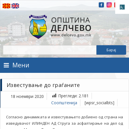
Прескокнете на содржината
Општина Делчево
Општина Делчево
Мени
Известување до граѓаните
Прегледи:
2.181
18 ноември 2020
Соопштенија
[wpsr_socialbts]
Согласно динамиката и известувањето добиено од страна на
изведувачот ИЛИНДЕН АД Струга за асфалтирање на дел од