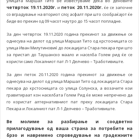
улицата Маршал Тито Ве известуваме дека во деновите
четврток 19.
11.2020
г.
петок 20.11.2020г.
и
ќе се започне
со вградување на вториот слој асфалт при што сообраќајот ќе
биде во прекин од 09 часот наутро до 15 часот попладне.
За ден четврток 19.11.2020 година прекинот за движење се
однесува на делот од улица Маршал Тито од крстосницата со
улица Иван Милутиновиќ до локацијата Стара пекара при што
за пристап до Таушанско маало и населба Голем рид ќе се
користи само Локалниот пат Л-1 Делчево – Тработивиште.
За ден петок 20.11.2020 година прекинот за движење се
однесува на делот од улица Маршал Тито од локацијата Стара
пекара до крстосницата со улица Солунска, а возачите кои
гравитираат кон населбата Голем Рид ќе може непречено да
го користат алтернативниот пат преку локацијата Стара
Пекара и Локалниот пат Л-1 Делчево – Тработивиште.
Ве молиме за разбирање и соодветно
прилагодување од ваша страна за потребите на
брзо и навремено спроведување на градежните