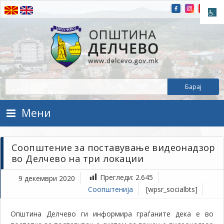
Прескокнете на содржината
Општина Делчево
Општина Делчево
Мени
Соопштение за поставување видеонадзор
во Делчево на три локации
Прегледи:
2.645
9 декември 2020
Соопштенија
[wpsr_socialbts]
Општина Делчево ги информира граѓаните дека е во