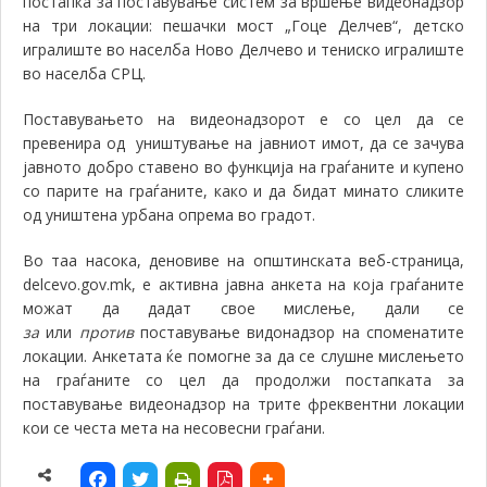
постапка за поставување систем за вршење видеонадзор
на три локации: пешачки мост „Гоце Делчев“, детско
игралиште во населба Ново Делчево и тениско игралиште
во населба СРЦ.
Поставувањето на видеонадзорот е со цел да се
превенира од уништување на јавниот имот, да се зачува
јавното добро ставено во функција на граѓаните и купено
со парите на граѓаните, како и да бидат минато сликите
од уништена урбана опрема во градот.
Во таа насока, деновиве на општинската веб-страница,
delcevo.gov.mk, е активна јавна анкета на која граѓаните
можат да дадат свое мислење, дали се
за
или
против
поставување видонадзор на споменатите
локации. Анкетата ќе помогне за да се слушне мислењето
на граѓаните со цел да продолжи постапката за
поставување видеонадзор на трите фреквентни локации
кои се честа мета на несовесни граѓани.