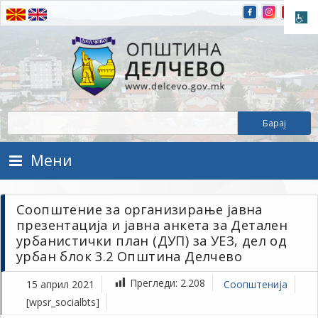
Прескокнете на содржината
Општина Делчево
Општина Делчево
Мени
Соопштение за организирање јавна
презентација и јавна анкета за Детален
урбанистички план (ДУП) за УЕЗ, дел од
урбан блок 3.2 Општина Делчево
Прегледи:
2.208
15 април 2021
Соопштенија
[wpsr_socialbts]