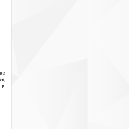
ЕВО
ел,
.р.