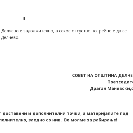
II
Делчево е задолжително, а секое отсуство потребно е да се
 Делчево.
СОВЕТ НА ОПШТИНА ДЕЛЧ
Претседат
Драган Маневски,с
т доставени и дополнителни точки, а материјалите под
ополнително, заедно со нив. Ве молме за рабирање!