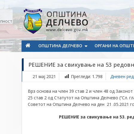
Прескокнете на содржината
апност
Општина Делчево
Општина Делчево
ОПШТИНА ДЕЛЧЕВО
ОРГАНИ НА ОПШТ
РЕШЕНИЕ за свикување на 53 редов
21 мај 2021
Прегледи:
1.798
Дневен ред
Врз основа на член 39 став 2 и член 48 од Законот 
25 став 2 од Статутот на Општина Делчево (“Сл. г
Советот на Општина Делчево на ден 21 .05.2021 г
РЕШЕНИЕ
за свикување на 53
.
ре