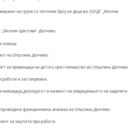
мирање на групи со поголем број на деца во ОЈУДГ „Весели
 „Весели Цветови“-Делчево.
а помош;
вет на Општина Делчево.
ет за превенција на детско престапништво во Општина Делчево
 работи и застапување.
рганизација,делокругот и начинот на извршувањето на задачите
 спроведена функционална анализа на Општина Делчево .
ент за заштита при работа