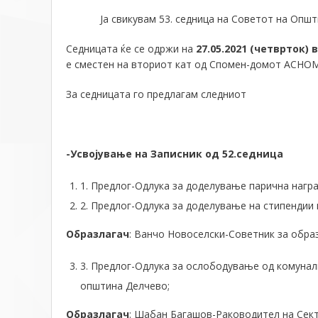
Ја свикувам 53. седница на Советот на Општи
Седницата ќе се одржи на
27.05.2021 (четврток)
в
е сместен на вториот кат од Спомен-домот АСНО
За седницата го предлагам следниот
-Усвојување на Записник од 52.седница
1. Предлог-Одлука за доделување парична нагр
2. Предлог-Одлука за доделување на стипендии 
Образлагач
: Ванчо Новоселски-Советник за обра
3. Предлог-Одлука за ослободување од комунал
општина Делчево;
Образлагач
: Шабан Багашов-Раководител на Сек