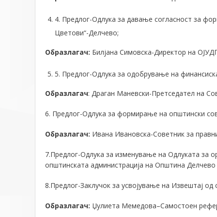
4. Предлог-Одлука за давање согласност за фор
Цветови“-Делчево;
Образлагач:
Билјана Симовска-Директор на ОЈУДГ
5. Предлог-Одлука за одобрување на финансиск
Образлагач
: Драган Маневски-Претседател на Со
6. Предлог-Одлука за формирање на општински сов
Образлагач:
Ивана Ивановска-Советник за правни
7.Предлог-Одлука за изменување на Одлуката за о
општинската администрација на Општина Делчево
8.Предлог-Заклучок за усвојување на Извештај од
Образлагач:
Џулиета Мемедова–Самостоен рефер