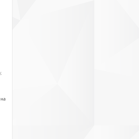
;
 на