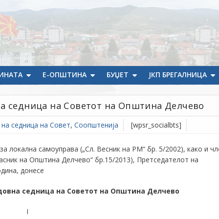
ИНАТА
Е-ОПШТИНА
БУЏЕТ
ЈКП БРЕГАЛНИЦА
на седница на Советот на Општина Делчево
 на седница на Совет
,
Соопштенија
[wpsr_socialbts]
за локална самоуправа („Сл. Весник на РМ“ бр. 5/2002), како и чл
ласник на Општина Делчево“ бр.15/2013), Претседателот на
одина, донесе
довна
седница на
Советот на Општина Делчево
I