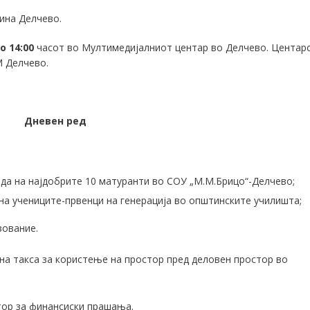
на Делчево.
о
14:00
часот во Мултимедијалниот центар во Делчево. Центар
М Делчево.
Дневен ред
ада на најдобрите 10 матуранти во СОУ „М.М.Брицо“-Делчево;
на учениците-првенци на генерација во општинските училишта;
зование.
на такса за користење на простор пред деловен простор во
тор за финансиски прашања.