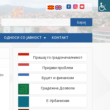
на
53
редовна
седница
на
Советот
ОДНОСИ СО ЈАВНОСТ
КОНТАКТ
на
Општина
Делчево
Прашај го градоначалникот
Пријави проблем
ен
Буџет и финансии
Градежна Дозвола
Е-Урбанизам