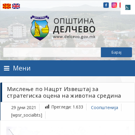
Прескокнете на содржината
Општина Делчево
Општина Делчево
Мени
Мислење по Нацрт Извештај за
стратегиска оцена на животна средина
Прегледи:
1.633
29 јуни 2021
Соопштенија
[wpsr_socialbts]