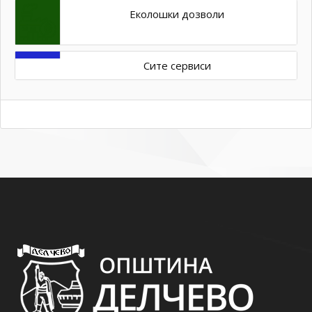
Еколошки дозволи
Сите сервиси